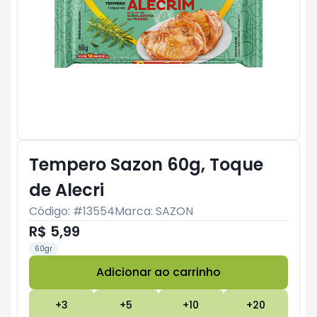
Tempero Sazon 60g, Toque
de Alecri
Código: #
13554
Marca:
SAZON
R$ 5,99
60gr
Adicionar ao carrinho
Subtotal:
R$ 0
+
3
+
5
+
10
+
20