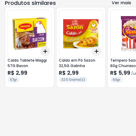
Produtos similares
Ver mais
Add
Add
+
3
+
5
+
10
+
3
+
5
+
10
Caldo Tablete Maggi
Caldo em Pó Sazon
Tempero Sazo
57G Bacon
32,5G Galinha
60g Churrasc
R$ 2,99
R$ 2,99
R$ 5,99
/
u
57gr
32.5 Grama(s)
60gr