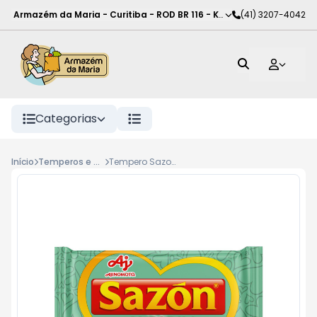
Armazém da Maria - Curitiba
-
ROD BR 116 - KM 102
(41) 3207-4042
,
Curitiba
-
PR
Categorias
Início
Temperos e caldos
Tempero Sazon 60g, Toque de Alecri