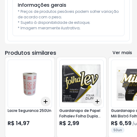
Informações gerais
* Preços de produtos pesáveis podem sofrer variação 
de acordo com o peso;

* Sujeito à disponibilidade de estoque;

* Imagem meramente ilustrativa;
Produtos similares
Ver mais
Add
Add
+
3
+
5
+
10
+
3
+
5
+
10
Lacre Seguranca 250Un
Guardanapo de Papel
Guardanapo d
Folhalev Folha Dupla
Mili Bistrô Fo
20X23 50Un
Tamanho 30
R$ 14,97
R$ 2,99
R$ 6,59
/
u
50 Unidades
50un