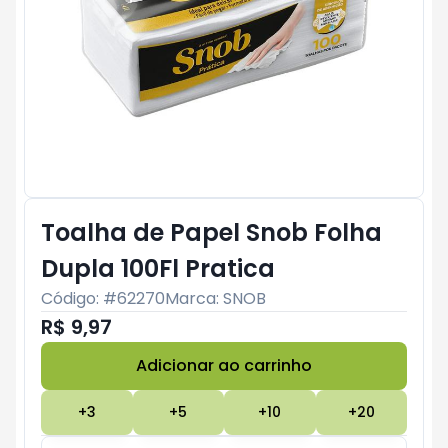
Toalha de Papel Snob Folha
Dupla 100Fl Pratica
Código: #
62270
Marca:
SNOB
R$ 9,97
Adicionar ao carrinho
Subtotal:
R$ 0
+
3
+
5
+
10
+
20