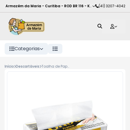
Armazém da Maria - Curitiba
-
ROD BR 116 - KM 102
(41) 3207-4042
,
Curitiba
-
PR
Categorias
Início
Descartáveis
Toalha de Papel Snob Folha Dupla 100Fl Pratica