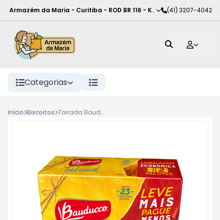
Armazém da Maria - Curitiba
-
ROD BR 116 - KM 102
(41) 3207-4042
,
Curitiba
-
PR
Categorias
Início
Biscoitos
Torrada Bauducco Tradicional 284G