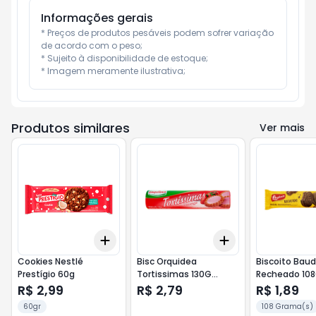
Informações gerais
* Preços de produtos pesáveis podem sofrer variação 
de acordo com o peso;

* Sujeito à disponibilidade de estoque;

* Imagem meramente ilustrativa;
Produtos similares
Ver mais
Add
Add
+
3
+
5
+
10
+
3
+
5
+
10
Cookies Nestlé
Bisc Orquidea
Biscoito Bau
Prestígio 60g
Tortissimas 130G
Recheado 10
Baunilha Morango
Chocolate
R$ 2,99
R$ 2,79
R$ 1,89
60gr
108 Grama(s)