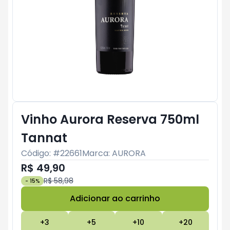
Vinho Aurora Reserva 750ml
Tannat
Código: #
22661
Marca:
AURORA
R$ 49,90
R$ 58,98
-
15
%
Adicionar ao carrinho
Subtotal:
R$ 0
+
3
+
5
+
10
+
20