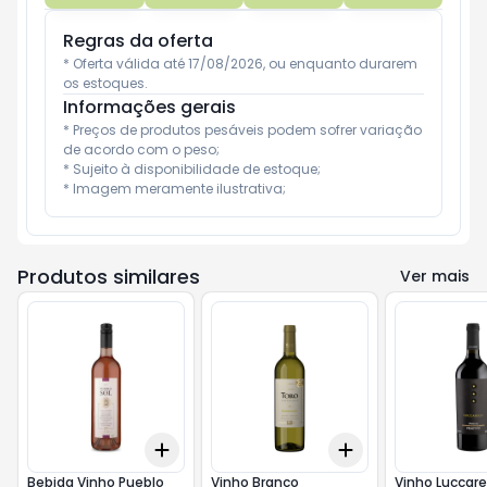
Regras da oferta
* Oferta válida até 17/08/2026, ou enquanto durarem 
os estoques.
Informações gerais
* Preços de produtos pesáveis podem sofrer variação 
de acordo com o peso;

* Sujeito à disponibilidade de estoque;

* Imagem meramente ilustrativa;
Produtos similares
Ver mais
Add
Add
+
3
+
5
+
10
+
3
+
5
+
10
Bebida Vinho Pueblo
Vinho Branco
Vinho Luccare