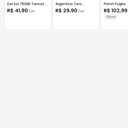
Del Sol 750Ml Tannat
Argentino Toro
Primit Puglia
Rose
Chardonnay garrafa
R$ 41,90
R$ 29,90
R$ 102,99
/
un
/
un
750ml
750ml