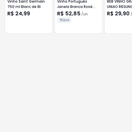
Vinho Saint Germain
Vinho Português
BEB VINHO GR
750 ml Blanc de Bl
Janela Branca Rosé
UNIAO RIESLI
DOC 750ml Vinho
750ML BCO
R$ 24,99
R$ 52,85
R$ 29,90
/
un
Verde
750ml