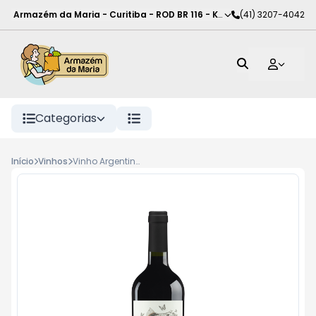
Armazém da Maria - Curitiba
-
ROD BR 116 - KM 102
(41) 3207-4042
,
Curitiba
-
PR
Categorias
Início
Vinhos
Vinho Argentino Norton SexyFish Cabernet Franc Mendoza Garrafa 750ml Tinto Seco