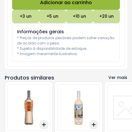
Adicionar ao carrinho
Subtotal:
R$ 0
+
3
un
+
5
un
+
10
un
+
20
un
Informações gerais
* Preços de produtos pesáveis podem sofrer variação 
de acordo com o peso;

* Sujeito à disponibilidade de estoque;

* Imagem meramente ilustrativa;
Produtos similares
Ver mais
Add
Add
+
3
+
5
+
10
+
3
+
5
+
10