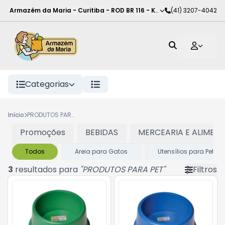
Armazém da Maria - Curitiba
-
ROD BR 116 - KM 102
(41) 3207-4042
,
Curitiba
-
PR
Categorias
Início
PRODUTOS PARA PET
Promoções
BEBIDAS
MERCEARIA E ALIMEN
Todos
Areia para Gatos
Utensílios para Pet
3
resultados para
"
PRODUTOS PARA PET
"
Filtros