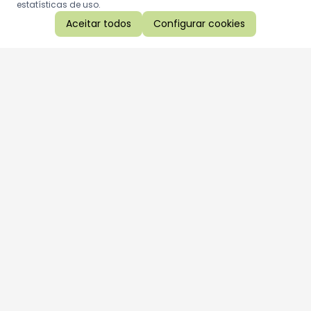
estatísticas de uso.
Aceitar todos
Configurar cookies
Aproveite as nossas promoções!
Cadastre seu e-mail e receba ofertas exclusivas.
QUERO RECEBER