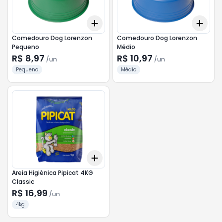
Add
Add
+
3
+
5
+
10
+
3
Comedouro Dog Lorenzon
Comedouro Dog Lorenzon
Pequeno
Médio
R$ 8,97
R$ 10,97
/
un
/
un
Pequeno
Médio
Add
+
3
+
5
+
10
Areia Higiênica Pipicat 4KG
Classic
R$ 16,99
/
un
4kg