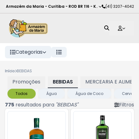
Armazém da Maria - Curitiba
-
ROD BR 116 - KM 102
(41) 3207-4042
,
Curitiba
-
PR
Categorias
Início
BEBIDAS
Promoções
BEBIDAS
MERCEARIA E ALIMEN
Todos
Água
Água de Coco
Cervejas
775
resultados para
"
BEBIDAS
"
Filtros