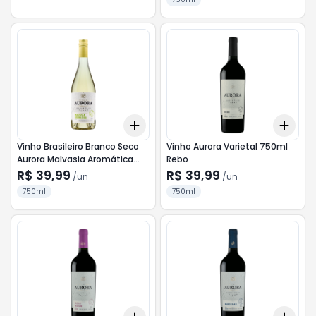
Add
Add
+
3
+
5
+
10
+
3
Vinho Brasileiro Branco Seco
Vinho Aurora Varietal 750ml
Aurora Malvasia Aromática
Rebo
Serra Gaúcha Garrafa 750ml
R$ 39,99
R$ 39,99
/
un
/
un
750ml
750ml