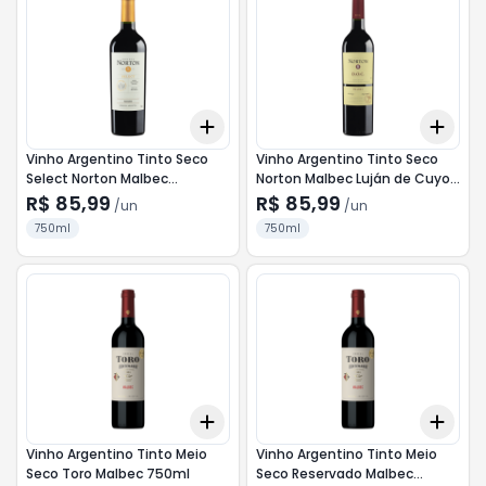
Add
Add
+
3
+
5
+
10
+
3
Vinho Argentino Tinto Seco
Vinho Argentino Tinto Seco
Select Norton Malbec
Norton Malbec Luján de Cuyo
Mendoza Garrafa 750ml
Mendoza Garrafa 750ml
R$ 85,99
R$ 85,99
/
un
/
un
750ml
750ml
Add
Add
+
3
+
5
+
10
+
3
Vinho Argentino Tinto Meio
Vinho Argentino Tinto Meio
Seco Toro Malbec 750ml
Seco Reservado Malbec