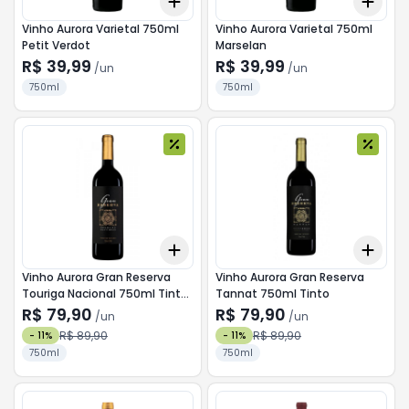
Add
Add
+
3
+
5
+
10
+
3
Vinho Aurora Varietal 750ml
Vinho Aurora Varietal 750ml
Petit Verdot
Marselan
R$ 39,99
R$ 39,99
/
un
/
un
750ml
750ml
Add
Add
+
3
+
5
+
10
+
3
Vinho Aurora Gran Reserva
Vinho Aurora Gran Reserva
Touriga Nacional 750ml Tinto
Tannat 750ml Tinto
Seco Terroir
R$ 79,90
R$ 79,90
/
un
/
un
R$ 89,90
R$ 89,90
-
11
%
-
11
%
750ml
750ml