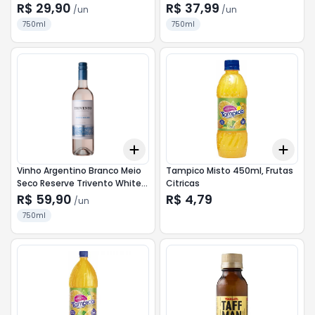
Garrafa 750ml
R$ 29,90
R$ 37,99
/
un
/
un
750ml
750ml
Add
Add
+
3
+
5
+
10
+
3
Vinho Argentino Branco Meio
Tampico Misto 450ml, Frutas
Seco Reserve Trivento White
Citricas
Malbec Mendoza Garrafa
R$ 59,90
R$ 4,79
/
un
750ml
750ml