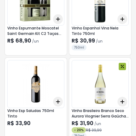
Add
Add
+
3
+
5
+
10
+
3
Vinho Espumante Moscatel
Vinho Espanhol Vina Nela
Saint Germain Kit C2 Taças
Tinto 750ml
Vidro
R$ 68,90
R$ 30,99
/
un
/
un
750ml
Add
Add
+
3
+
5
+
10
+
3
Vinho Esp Saludas 750ml
Vinho Brasileiro Branco Seco
Tinto
Aurora Viognier Serra Gaúcha
Garrafa 750ml
R$ 33,90
R$ 31,90
/
un
R$ 39,99
-
20
%
750ml