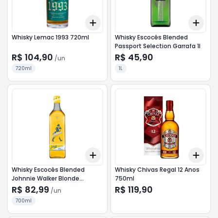
Add
Add
+
3
+
5
+
10
+
3
Whisky Lemac 1993 720ml
Whisky Escocês Blended
Passport Selection Garrafa 1l
R$ 104,90
R$ 45,90
/
un
720ml
1L
Add
Add
+
3
+
5
+
10
+
3
Whisky Escocês Blended
Whisky Chivas Regal 12 Anos
Johnnie Walker Blonde
750ml
Garrafa 700ml
R$ 82,99
R$ 119,90
/
un
700ml