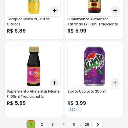
Add
Add
+
3
+
5
+
10
+
3
Tampico Misto 2l, Frutas
Suplemento Alimentar
Citricas
Taffman Ex 110ml Tradicional
Ic
R$ 9,89
R$ 5,99
Add
Add
+
3
+
5
+
10
+
3
Suplemento Alimentar Hilaine
Sukita Uva Lata 350ml
F 100ml Tradicional Ic
R$ 5,99
R$ 3,99
350ml
1
2
3
4
5
…
26