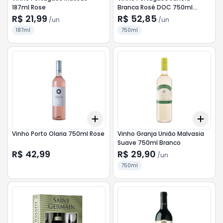
187ml Rose
Branca Rosé DOC 750ml
Vinho Verde
R$ 21,99
R$ 52,85
/
un
/
un
187ml
750ml
Add
Add
+
3
+
5
+
10
+
0.
Vinho Porto Olaria 750ml Rose
Vinho Granja União Malvasia
Suave 750ml Branco
R$ 42,99
R$ 29,90
/
un
750ml