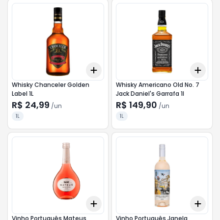
Add
Add
+
3
+
5
+
10
+
3
Whisky Chanceler Golden
Whisky Americano Old No. 7
Label 1L
Jack Daniel's Garrafa 1l
R$ 24,99
R$ 149,90
/
un
/
un
1L
1L
Add
Add
+
3
+
5
+
10
+
3
Vinho Português Mateus
Vinho Português Janela