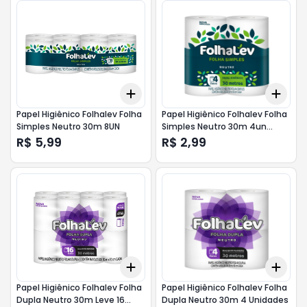
Add
Add
+
3
+
5
+
10
+
3
Papel Higiênico Folhalev Folha
Papel Higiênico Folhalev Folha
Simples Neutro 30m 8UN
Simples Neutro 30m 4un
Fardo C16
R$ 5,99
R$ 2,99
Add
Add
+
3
+
5
+
10
+
3
Papel Higiênico Folhalev Folha
Papel Higiênico Folhalev Folha
Dupla Neutro 30m Leve 16
Dupla Neutro 30m 4 Unidades