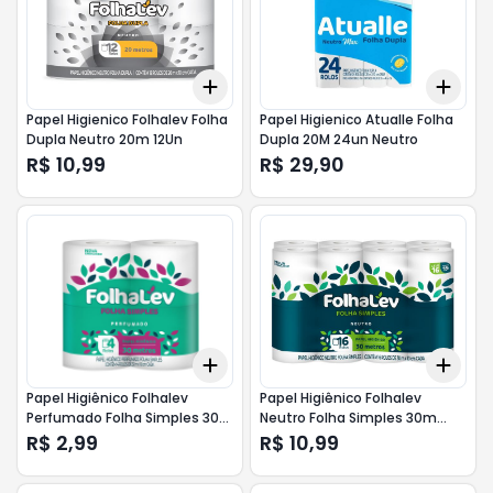
Add
Add
+
3
+
5
+
10
+
3
Papel Higienico Folhalev Folha
Papel Higienico Atualle Folha
Dupla Neutro 20m 12Un
Dupla 20M 24un Neutro
R$ 10,99
R$ 29,90
Add
Add
+
3
+
5
+
10
+
3
Papel Higiênico Folhalev
Papel Higiênico Folhalev
Perfumado Folha Simples 30m
Neutro Folha Simples 30m
4Un
L16P15
R$ 2,99
R$ 10,99