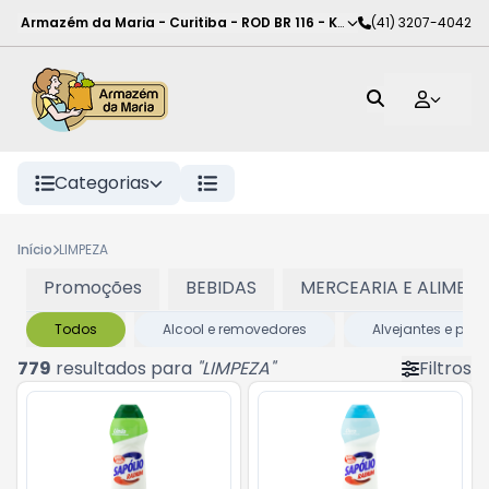
Armazém da Maria - Curitiba
-
ROD BR 116 - KM 102
(41) 3207-4042
,
Curitiba
-
PR
Categorias
Início
LIMPEZA
Promoções
BEBIDAS
MERCEARIA E ALIMEN
Todos
Alcool e removedores
Alvejantes e pré
779
resultados para
"
LIMPEZA
"
Filtros