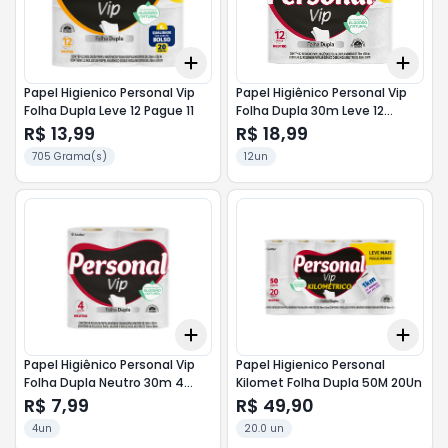
Add
Add
+
3
+
5
+
10
+
3
Papel Higienico Personal Vip
Papel Higiênico Personal Vip
Folha Dupla Leve 12 Pague 11
Folha Dupla 30m Leve 12
Pague 11
R$ 13,99
R$ 18,99
705 Grama(s)
12un
Add
Add
+
3
+
5
+
10
+
3
Papel Higiênico Personal Vip
Papel Higienico Personal
Folha Dupla Neutro 30m 4
Kilomet Folha Dupla 50M 20Un
Unidades
R$ 7,99
R$ 49,90
4un
20.0 un