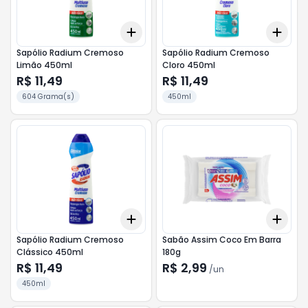
Add
Add
+
3
+
5
+
10
+
3
Sapólio Radium Cremoso
Sapólio Radium Cremoso
Limão 450ml
Cloro 450ml
R$ 11,49
R$ 11,49
604 Grama(s)
450ml
Add
Add
+
3
+
5
+
10
+
3
Sapólio Radium Cremoso
Sabão Assim Coco Em Barra
Clássico 450ml
180g
R$ 11,49
R$ 2,99
/
un
450ml