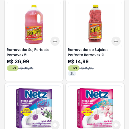
Add
Add
+
3
+
5
+
10
+
3
Removedor Suj Perfecto
Removedor de Sujeiras
Removex 5L
Perfecto Removex 2l
R$ 36,99
R$ 14,99
R$ 38,99
R$ 15,99
-
5
%
-
6
%
2L
Add
Add
+
3
+
5
+
10
+
3