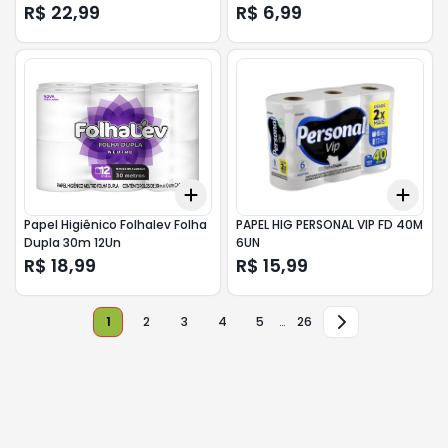
Pague 15
R$ 22,99
R$ 6,99
Add
Add
+
3
+
5
+
10
+
3
Papel Higiênico Folhalev Folha
PAPEL HIG PERSONAL VIP FD 40M
Dupla 30m 12Un
6UN
R$ 18,99
R$ 15,99
1
2
3
4
5
…
26