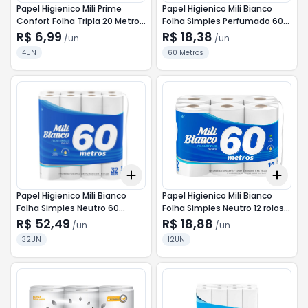
Papel Higienico Mili Prime
Papel Higienico Mili Bianco
Confort Folha Tripla 20 Metros
Folha Simples Perfumado 60
4 Unidades
Metros 12 unidades
R$ 6,99
R$ 18,38
/
un
/
un
4UN
60 Metros
Add
Add
+
3
+
5
+
10
+
3
Papel Higienico Mili Bianco
Papel Higienico Mili Bianco
Folha Simples Neutro 60
Folha Simples Neutro 12 rolos
Metros com 32 unidades
de 60 metros
R$ 52,49
R$ 18,88
/
un
/
un
32UN
12UN