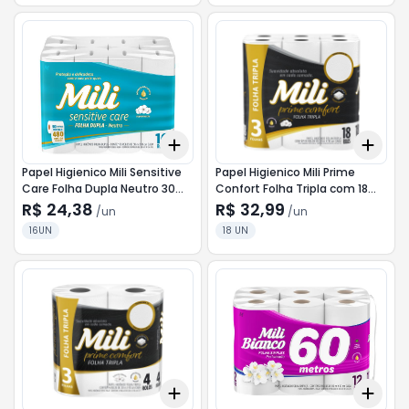
Add
Add
+
3
+
5
+
10
+
3
Papel Higienico Mili Sensitive
Papel Higienico Mili Prime
Care Folha Dupla Neutro 30
Confort Folha Tripla com 18
Metros com 16 Unidades
unidades de 20 metros
R$ 24,38
R$ 32,99
/
un
/
un
16UN
18 UN
Add
Add
+
3
+
5
+
10
+
3