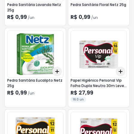
Pedra Sanitária Lavanda Netz
Pedra Sanitária Floral Netz 25g
25g
R$ 0,99
R$ 0,99
/
un
/
un
Add
Add
+
3
+
5
+
10
+
3
Pedra Sanitária Eucalipto Netz
Papel Higiênico Personal Vip
25g
Folha Dupla Neutro 30m Leve
16 Pague 15
R$ 0,99
R$ 27,99
/
un
16.0 un