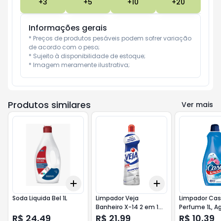
+
3
+
5
+
10
+
20
Informações gerais
* Preços de produtos pesáveis podem sofrer variação 
de acordo com o peso;

* Sujeito à disponibilidade de estoque;

* Imagem meramente ilustrativa;
Produtos similares
Ver mais
Add
Add
+
3
+
5
+
10
+
3
+
5
+
10
Soda Liquida Bel 1L
Limpador Veja
Limpador Ca
Banheiro X-14 2 em 1
Perfume 1L, A
Tira Limo Squeeze
R$ 24,49
R$ 21,99
R$ 10,39