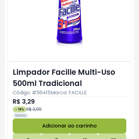
Limpador Facille Multi-Uso
500ml Tradicional
Código: #
56415
Marca:
FACILLE
R$ 3,29
R$ 3,99
-
18
%
500ml
Adicionar ao carrinho
Subtotal:
R$ 0