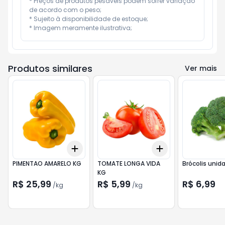
* Preços de produtos pesáveis podem sofrer variação 
de acordo com o peso;

* Sujeito à disponibilidade de estoque;

* Imagem meramente ilustrativa;
Produtos similares
Ver mais
Add
Add
+
0.9
kg
+
1.5
kg
+
0.9
kg
+
1.5
kg
PIMENTAO AMARELO KG
TOMATE LONGA VIDA
Brócolis unid
KG
R$ 25,99
R$ 5,99
R$ 6,99
/
kg
/
kg