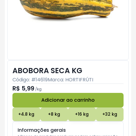
ABOBORA SECA KG
Código: #
14619
Marca:
HORTIFRÚTI
R$ 5,99
/
kg
Adicionar ao carrinho
Subtotal:
R$ 0
+
4.8
kg
+
8
kg
+
16
kg
+
32
kg
Informações gerais