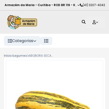
Armazém da Maria - Curitiba
-
ROD BR 116 - KM 102
(41) 3207-4042
,
Curitiba
-
PR
Categorias
Início
Legumes
ABOBORA SECA KG