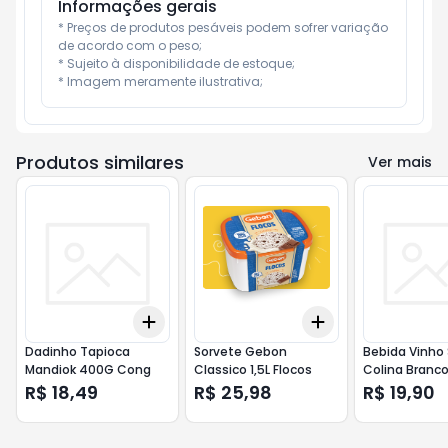
Informações gerais
* Preços de produtos pesáveis podem sofrer variação 
de acordo com o peso;

* Sujeito à disponibilidade de estoque;

* Imagem meramente ilustrativa;
Produtos similares
Ver mais
Add
Add
+
3
+
5
+
10
+
3
+
5
+
10
Dadinho Tapioca
Sorvete Gebon
Bebida Vinho
Mandiok 400G Cong
Classico 1,5L Flocos
Colina Branc
Chardonnay
R$ 18,49
R$ 25,98
R$ 19,90