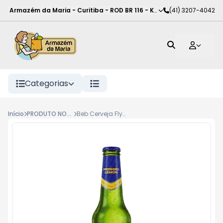
Armazém da Maria - Curitiba
-
ROD BR 116 - KM 102
(41) 3207-4042
,
Curitiba
-
PR
Categorias
Início
PRODUTO NOVO
Beb Cerveja Flying Fish Ln 330Ml Lemon