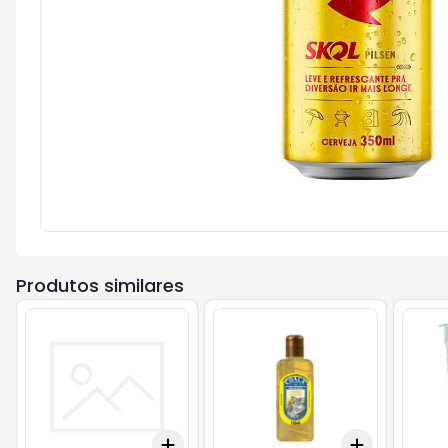
Produtos similares
Add
Add
+
3
+
5
+
10
+
3
+
5
+