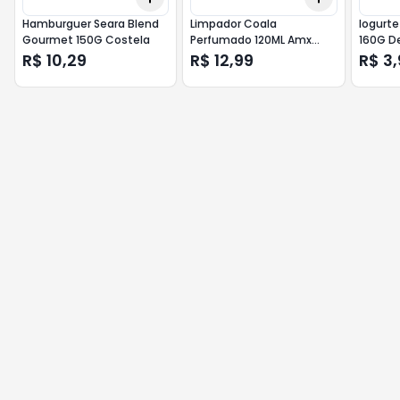
Hamburguer Seara Blend
Limpador Coala
Iogurte
Gourmet 150G Costela
Perfumado 120ML Amx
160G D
Dourada
R$ 10,29
R$ 12,99
R$ 3,