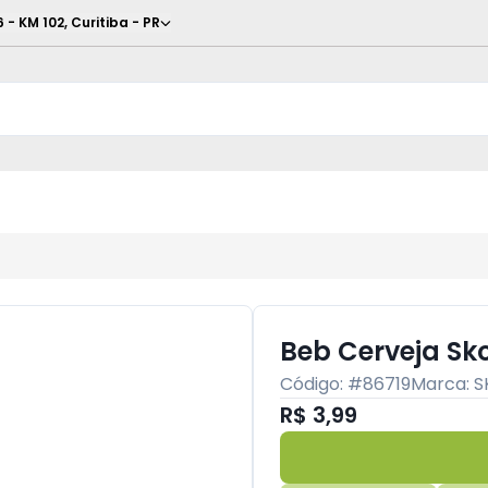
6 - KM 102
,
Curitiba
-
PR
Beb Cerveja Sko
Código: #
86719
Marca:
S
R$ 3,99