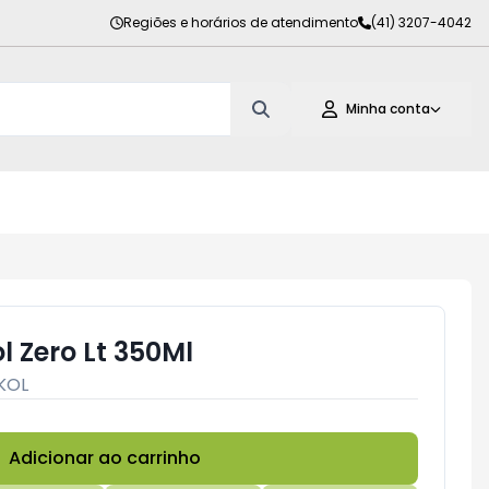
Regiões e horários de atendimento
(41) 3207-4042
Minha conta
l Zero Lt 350Ml
KOL
Adicionar ao carrinho
Subtotal:
R$ 0,00