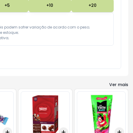
+
5
+
10
+
20
eis podem sofrer variação de acordo com o peso;

e estoque;

tiva;
Ver mais
Add
Add
Add
+
3
+
5
+
10
+
3
+
5
+
10
+
3