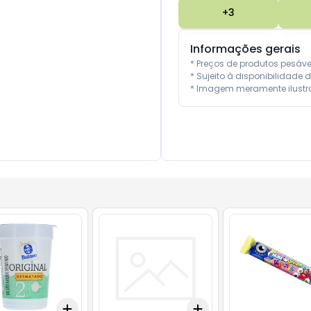
+
3
Informações gerais
* Preços de produtos pesáv
* Sujeito à disponibilidade d
* Imagem meramente ilustra
Add
Add
10
+
3
+
5
+
10
+
3
+
5
+
10