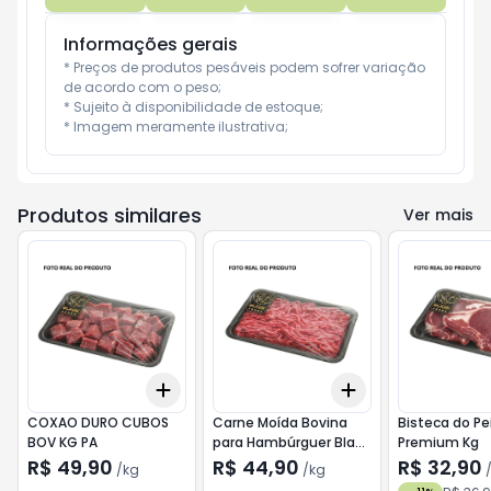
Informações gerais
* Preços de produtos pesáveis podem sofrer variação 
de acordo com o peso;

* Sujeito à disponibilidade de estoque;

* Imagem meramente ilustrativa;
Produtos similares
Ver mais
Add
Add
+
1.5
kg
+
2.5
kg
+
1.5
kg
+
2.5
kg
COXAO DURO CUBOS
Carne Moída Bovina
Bisteca do Pe
BOV KG PA
para Hambúrguer Black
Premium Kg
Premium Kg
R$ 49,90
R$ 44,90
R$ 32,90
/
kg
/
kg