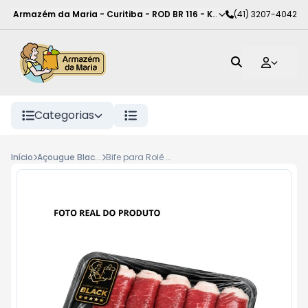
Armazém da Maria - Curitiba
-
ROD BR 116 - KM 102
(41) 3207-4042
,
Curitiba
-
PR
Categorias
Início
Açougue Black - Bovinos
Bife para Rolê Coxão Duro Black Premium Kg