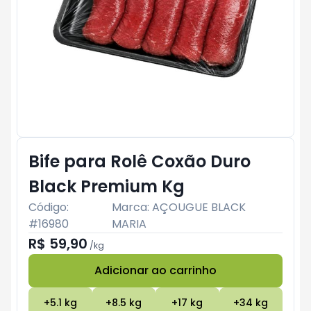
Bife para Rolê Coxão Duro
Black Premium Kg
Código:
Marca:
AÇOUGUE BLACK
#
16980
MARIA
R$ 59,90
/
kg
Adicionar ao carrinho
Subtotal:
R$ 0
+
5.1
kg
+
8.5
kg
+
17
kg
+
34
kg