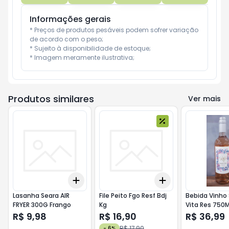
Informações gerais
* Preços de produtos pesáveis podem sofrer variação 
de acordo com o peso;

* Sujeito à disponibilidade de estoque;

* Imagem meramente ilustrativa;
Produtos similares
Ver mais
Add
Add
+
3
+
5
+
10
+
3
+
5
+
10
Lasanha Seara AIR
File Peito Fgo Resf Bdj
Bebida Vinho
FRYER 300G Frango
Kg
Vita Res 750M
Carmenere R
R$ 9,98
R$ 16,90
R$ 36,99
R$ 17,90
-
6
%