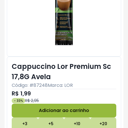
Cappuccino Lor Premium Sc
17,8G Avela
Código: #
87248
Marca:
LOR
R$ 1,99
R$ 2,95
-
33
%
Adicionar ao carrinho
Subtotal:
R$ 0
+
3
+
5
+
10
+
20