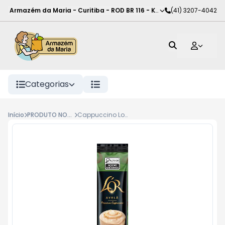
Armazém da Maria - Curitiba
-
ROD BR 116 - KM 102
(41) 3207-4042
,
Curitiba
-
PR
Categorias
Início
PRODUTO NOVO
Cappuccino Lor Premium Sc 17,8G Avela