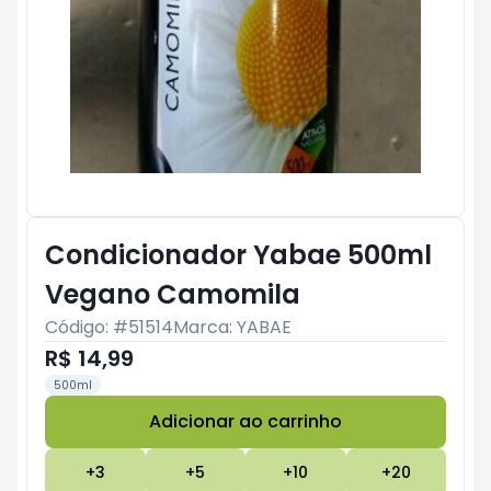
Condicionador Yabae 500ml
Vegano Camomila
Código: #
51514
Marca:
YABAE
R$ 14,99
500ml
Adicionar ao carrinho
Subtotal:
R$ 0
+
3
+
5
+
10
+
20