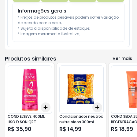
Informações gerais
* Preços de produtos pesáveis podem sofrer variação 
de acordo com o peso;

* Sujeito à disponibilidade de estoque;

* Imagem meramente ilustrativa;
Produtos similares
Ver mais
Add
Add
+
3
+
5
+
10
+
3
+
5
+
10
COND ELSEVE 400ML
Condicionador neutrox
COND SEDA 2
LISO D SON QRT
nutre oleos 300ml
REGENERACAO
R$ 35,90
R$ 14,99
R$ 18,99