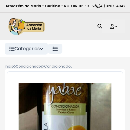
Armazém da Maria - Curitiba
-
ROD BR 116 - KM 102
(41) 3207-4042
,
Curitiba
-
PR
Categorias
Início
Condicionador
Condicionador Yabae 500ml Vegano Camomila