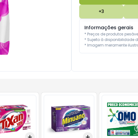
+
3
Informações gerais
* Preços de produtos pesáv
* Sujeito à disponibilidade d
* Imagem meramente ilustra
Add
Add
10
+
3
+
5
+
10
+
3
+
5
+
10