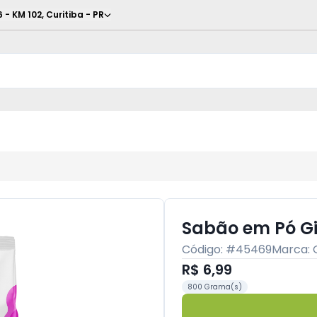
6 - KM 102
,
Curitiba
-
PR
Sabão em Pó Gi
Código: #
45469
Marca:
R$ 6,99
800 Grama(s)