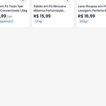
em Pó Tixan Ypê
Sabão em Pó Minuano
Lava-Roupas em 
 Concentrado 1,6kg
Máxima Perfumação
Lavagem Perfeita 
Cartucho 1,6kg
,99
R$ 15,99
R$ 16,99
/
un
lograma(s)
1.6 kg
800gr