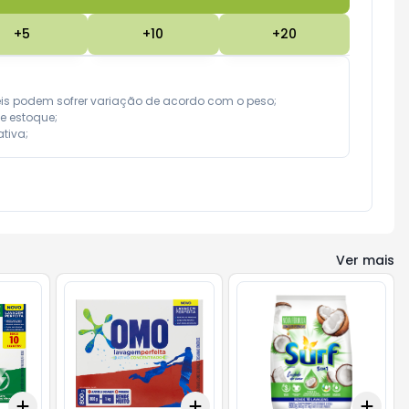
+
5
+
10
+
20
eis podem sofrer variação de acordo com o peso;

e estoque;

tiva;
Ver mais
Add
Add
Add
+
3
+
5
+
10
+
3
+
5
+
10
+
3