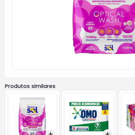
Produtos similares
Add
Add
+
3
+
5
+
10
+
3
+
5
+