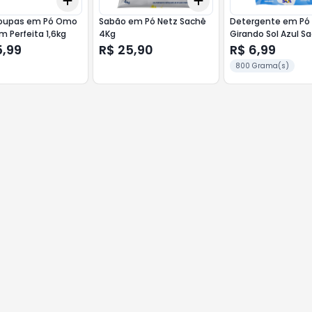
Add
Add
10
+
3
+
5
+
10
+
3
+
5
+
10
oupas em Pó Omo
Sabão em Pó Netz Sachê
Detergente em Pó
 Perfeita 1,6kg
4Kg
Girando Sol Azul S
800g
5,99
R$ 25,90
R$ 6,99
800 Grama(s)