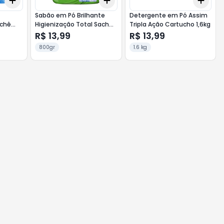
Add
Add
Add
+
3
+
5
+
10
+
3
+
5
+
10
+
3
Sabão em Pó Brilhante
Detergente em Pó Assim
achê
Higienização Total Sache
Tripla Ação Cartucho 1,6kg
800g
R$ 13,99
R$ 13,99
800gr
1.6 kg