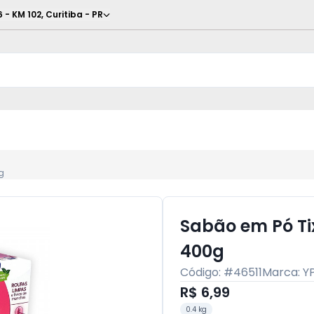
6 - KM 102
,
Curitiba
-
PR
g
Sabão em Pó T
400g
Código: #
46511
Marca:
Y
R$ 6,99
0.4 kg