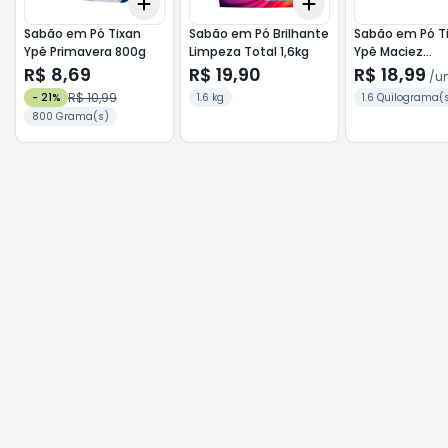
Add
Add
+
3
+
5
+
10
+
3
+
5
+
10
Sabão em Pó Tixan
Sabão em Pó Brilhante
Sabão em Pó T
Ypê Primavera 800g
Limpeza Total 1,6kg
Ypê Maciez
Concentrado 1
R$ 8,69
R$ 19,90
R$ 18,99
/
u
R$ 10,99
-
21
%
1.6 kg
1.6 Quilograma(
800 Grama(s)