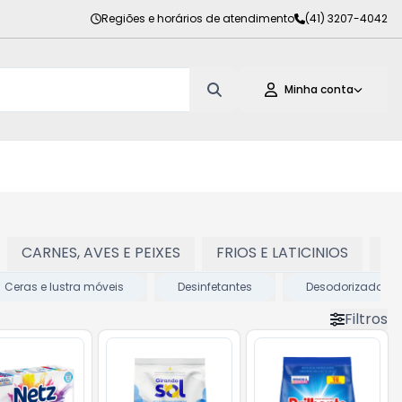
Regiões e horários de atendimento
(41) 3207-4042
Minha conta
CARNES, AVES E PEIXES
FRIOS E LATICINIOS
PE
Ceras e lustra móveis
Desinfetantes
Desodorizadores
Filtros