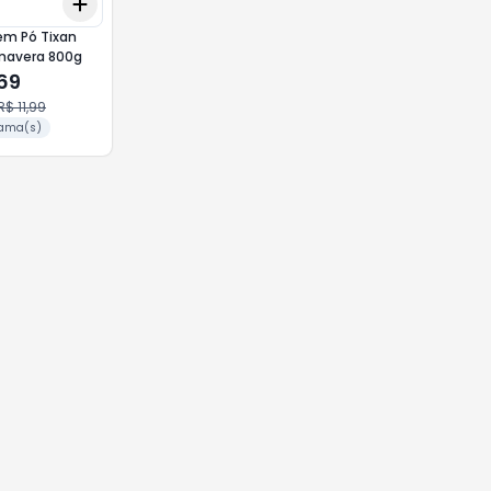
Add
10
+
3
+
5
+
10
em Pó Tixan
imavera 800g
,69
R$ 11,99
ama(s)