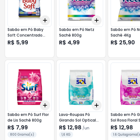
Add
Add
+
3
+
5
+
10
+
3
+
5
+
10
Sabão em Pó Baby
Sabão em Pó Netz
Sabão em Pó N
Soft Concentrado
Sachê 800g
Sachê 4Kg
Sachê 800g
R$ 5,99
R$ 4,99
R$ 25,90
Add
Add
+
3
+
5
+
10
+
3
+
5
+
10
Sabão em Pó Surf Flor
Lava-Roupas Pó
Sabão em Pó G
de Lis Sachê 800g
Girando Sol Optical
Sol Rosa Floral
Wash Pacote 1,6kg
1,6kg
R$ 7,99
R$ 12,98
R$ 12,98
/
un
800 Grama(s)
1,6 KG
1.6 Quilograma(