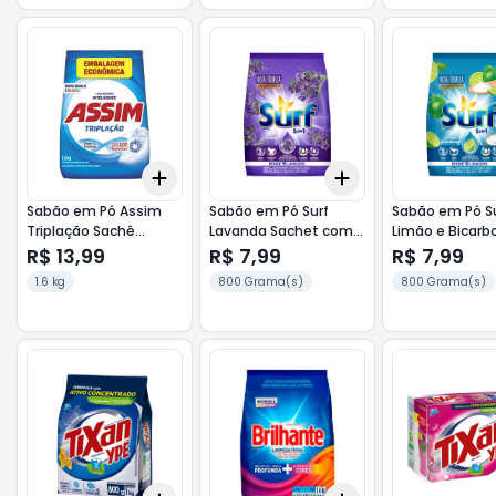
Add
Add
+
3
+
5
+
10
+
3
+
5
+
10
Sabão em Pó Assim
Sabão em Pó Surf
Sabão em Pó S
Triplação Sachê
Lavanda Sachet com
Limão e Bicarb
Econômico 1,6Kg
800g
800g
R$ 13,99
R$ 7,99
R$ 7,99
1.6 kg
800 Grama(s)
800 Grama(s)