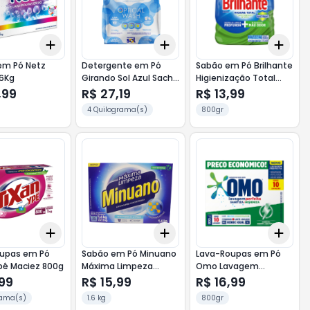
Add
Add
Add
10
+
3
+
5
+
10
+
3
+
5
+
10
+
3
em Pó Netz
Detergente em Pó
Sabão em Pó Brilhante
,6Kg
Girando Sol Azul Sachê
Higienização Total
4Kg
Sache 800g
,99
R$ 27,19
R$ 13,99
4 Quilograma(s)
800gr
Add
Add
Add
10
+
3
+
5
+
10
+
3
+
5
+
10
+
3
oupas em Pó
Sabão em Pó Minuano
Lava-Roupas em Pó
pê Maciez 800g
Máxima Limpeza
Omo Lavagem
Cartucho 1,6kg
Perfeita 800g
,99
R$ 15,99
R$ 16,99
ama(s)
1.6 kg
800gr