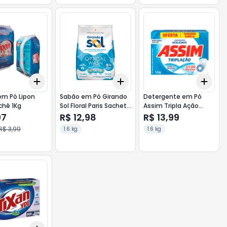
Add
Add
Add
10
+
3
+
5
+
10
+
3
+
5
+
10
+
3
em Pó Lipon
Sabão em Pó Girando
Detergente em Pó
chê 1Kg
Sol Floral Paris Sachet
Assim Tripla Ação
1,6kg
Cartucho 1,6kg
97
R$ 12,98
R$ 13,99
R$ 3,99
1.6 kg
1.6 kg