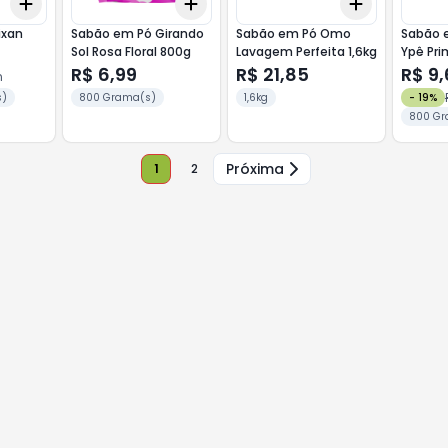
Add
Add
Add
+
3
+
5
+
10
+
3
+
5
+
10
+
3
+
5
+
ixan
Sabão em Pó Girando
Sabão em Pó Omo
Sabão 
Sol Rosa Floral 800g
Lavagem Perfeita 1,6kg
Ypê Pr
,6kg
R$ 6,99
R$ 21,85
R$ 9
n
s)
800 Grama(s)
1,6kg
-
19
%
800 Gr
Próxima
1
2