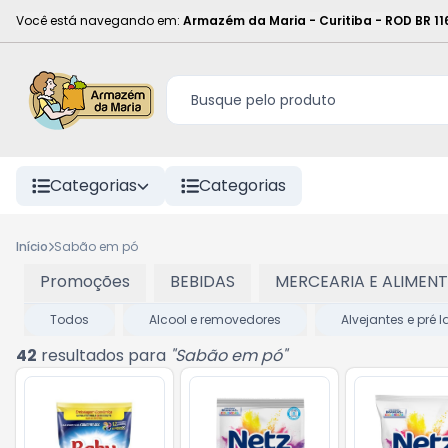
Você está navegando em:
Armazém da Maria - Curitiba
-
ROD BR 11
Categorias
Categorias
Início
Sabão em pó
Promoções
BEBIDAS
MERCEARIA E ALIMEN
Todos
Alcool e removedores
Alvejantes e pré
42
resultados para
"
Sabão em pó
"