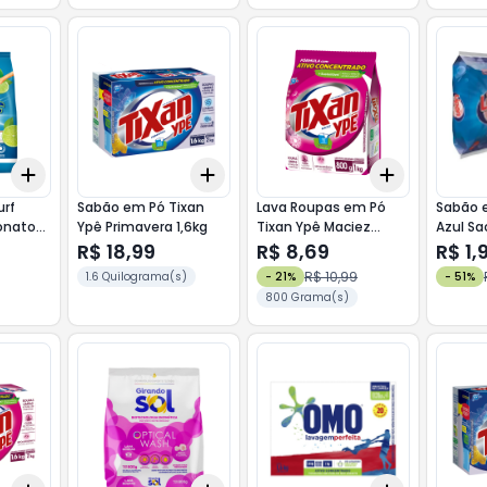
Add
Add
Add
+
3
+
5
+
10
+
3
+
5
+
10
+
3
+
5
+
urf
Sabão em Pó Tixan
Lava Roupas em Pó
Sabão 
onato
Ypê Primavera 1,6kg
Tixan Ypê Maciez
Azul Sa
Sachê 800g
R$ 18,99
R$ 8,69
R$ 1,
R$ 10,99
1.6 Quilograma(s)
-
21
%
-
51
%
800 Grama(s)