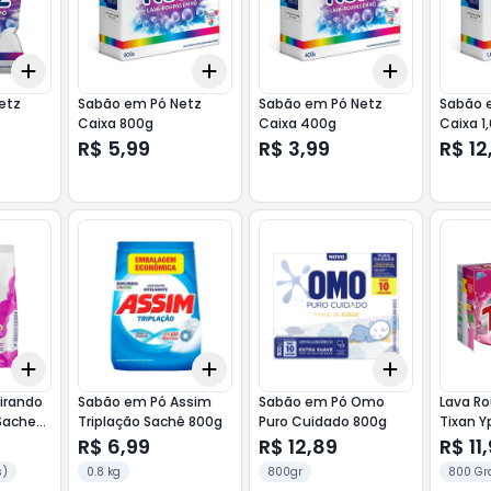
Add
Add
Add
+
3
+
5
+
10
+
3
+
5
+
10
+
3
+
5
+
etz
Sabão em Pó Netz
Sabão em Pó Netz
Sabão 
Caixa 800g
Caixa 400g
Caixa 1
R$ 5,99
R$ 3,99
R$ 12
Add
Add
Add
+
3
+
5
+
10
+
3
+
5
+
10
+
3
+
5
+
irando
Sabão em Pó Assim
Sabão em Pó Omo
Lava R
 Sachet
Triplação Sachê 800g
Puro Cuidado 800g
Tixan Y
R$ 6,99
R$ 12,89
R$ 11
s)
0.8 kg
800gr
800 Gr