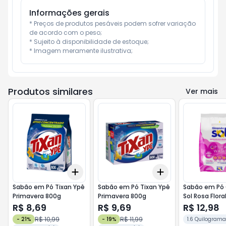
Informações gerais
* Preços de produtos pesáveis podem sofrer variação 
de acordo com o peso;

* Sujeito à disponibilidade de estoque;

* Imagem meramente ilustrativa;
Produtos similares
Ver mais
Add
Add
+
3
+
5
+
10
+
3
+
5
+
10
Sabão em Pó Tixan Ypê
Sabão em Pó Tixan Ypê
Sabão em Pó 
Primavera 800g
Primavera 800g
Sol Rosa Flora
1,6kg
R$ 8,69
R$ 9,69
R$ 12,98
R$ 10,99
R$ 11,99
-
21
%
-
19
%
1.6 Quilograma