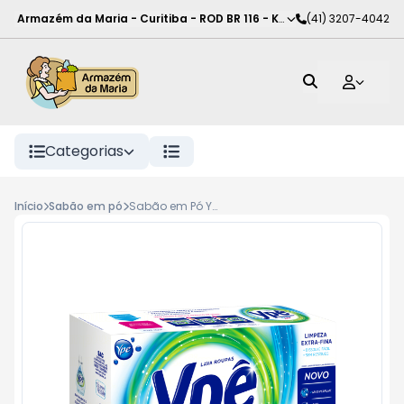
Armazém da Maria - Curitiba
-
ROD BR 116 - KM 102
(41) 3207-4042
,
Curitiba
-
PR
Categorias
Início
Sabão em pó
Sabão em Pó Ypê Power Act Concentrado 1,6Kg