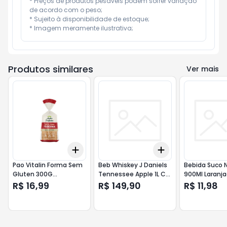
* Preços de produtos pesáveis podem sofrer variação 
de acordo com o peso;

* Sujeito à disponibilidade de estoque;

* Imagem meramente ilustrativa;
Produtos similares
Ver mais
Add
Add
+
3
+
5
+
10
+
3
+
5
+
10
Pao Vitalin Forma Sem
Beb Whiskey J Daniels
Bebida Suco N
Gluten 300G
Tennessee Apple 1L C
900Ml Laranj
Tradicional
Cartucho
R$ 16,99
R$ 149,90
R$ 11,98