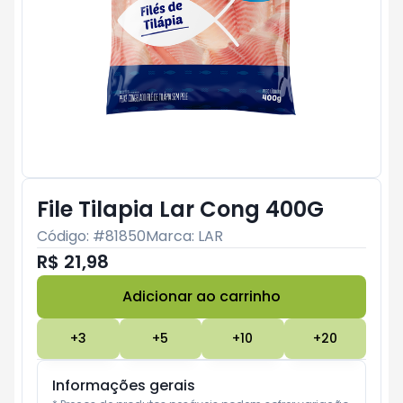
File Tilapia Lar Cong 400G
Código: #
81850
Marca:
LAR
R$ 21,98
Adicionar ao carrinho
Subtotal:
R$ 0
+
3
+
5
+
10
+
20
Informações gerais