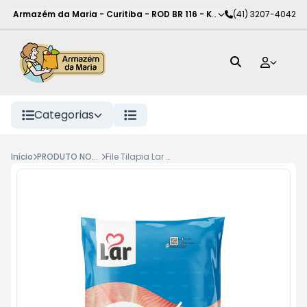
Armazém da Maria - Curitiba
-
ROD BR 116 - KM 102
(41) 3207-4042
,
Curitiba
-
PR
Categorias
Início
PRODUTO NOVO
File Tilapia Lar Cong 400G