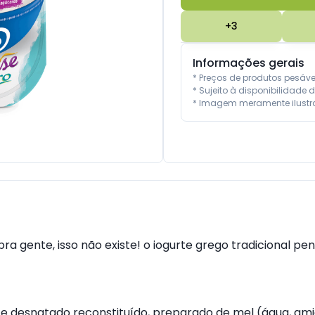
+
3
Informações gerais
* Preços de produtos pesáv
* Sujeito à disponibilidade d
* Imagem meramente ilustra
pra gente, isso não existe! o iogurte grego tradicional p
te desnatado reconstituído, preparado de mel (água, am