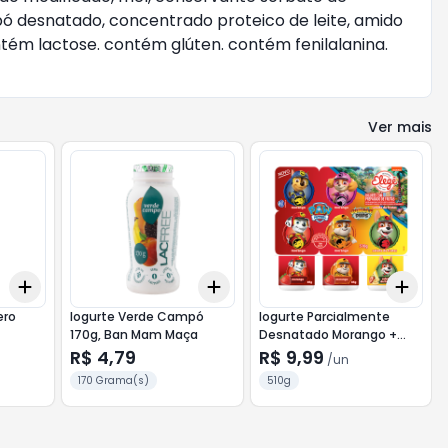
ó desnatado, concentrado proteico de leite, amido
ontém lactose. contém glúten. contém fenilalanina.
Ver mais
Add
Add
Add
+
3
+
5
+
10
+
3
+
5
+
10
+
3
ero
Iogurte Verde Campó
Iogurte Parcialmente
170g, Ban Mam Maça
Desnatado Morango +
Salada de Frutas Paw
R$ 4,79
R$ 9,99
/
un
Patrol Jungle Pups Elegê
170 Grama(s)
510g
Bandeja 510g 6 Unidades