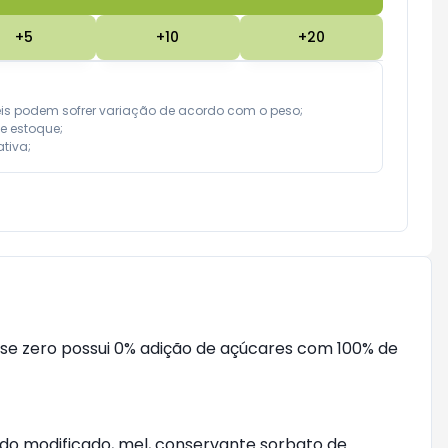
+
5
+
10
+
20
eis podem sofrer variação de acordo com o peso;

e estoque;

tiva;
ense zero possui 0% adição de açúcares com 100% de
ido modificado, mel, conservante sorbato de