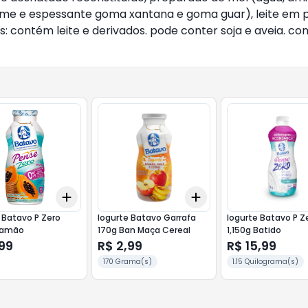
ame e espessante goma xantana e goma guar), leite em p
s: contém leite e derivados. pode conter soja e aveia. c
Add
Add
10
+
3
+
5
+
10
+
3
+
5
+
10
 Batavo P Zero
Iogurte Batavo Garrafa
Iogurte Batavo P Z
Mamão
170g Ban Maça Cereal
1,150g Batido
99
R$ 2,99
R$ 15,99
170 Grama(s)
1.15 Quilograma(s)