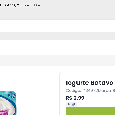
6 - KM 102
,
Curitiba
-
PR
Iogurte Batavo 
Código: #
34972
Marca:
R$ 2,99
100gr