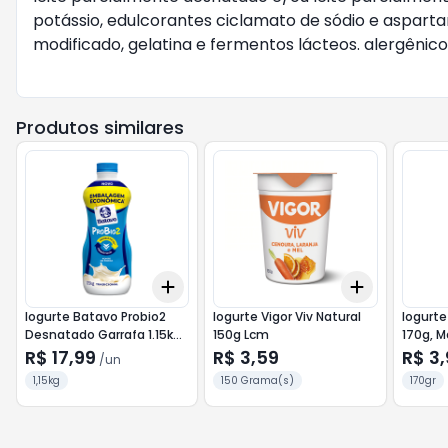
potássio, edulcorantes ciclamato de sódio e aspart
modificado, gelatina e fermentos lácteos. alergênico
Produtos similares
Add
Add
+
3
+
5
+
10
+
3
+
5
+
Iogurte Batavo Probio2
Iogurte Vigor Viv Natural
Iogurte
Desnatado Garrafa 1.15kg
150g Lcm
170g, 
Mel
R$ 17,99
R$ 3,59
R$ 3,
/
un
1,15kg
150 Grama(s)
170gr