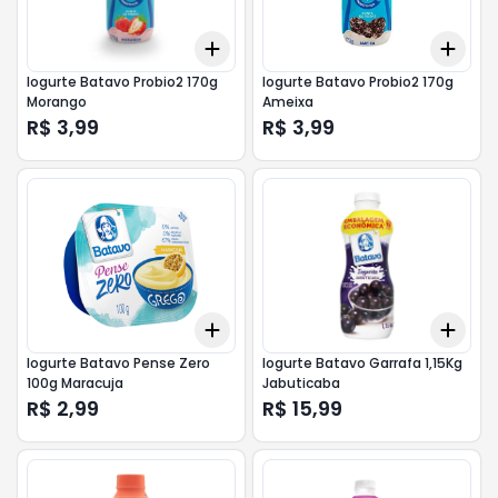
Add
Add
+
3
+
5
+
10
+
3
Iogurte Batavo Probio2 170g
Iogurte Batavo Probio2 170g
Morango
Ameixa
R$ 3,99
R$ 3,99
Add
Add
+
3
+
5
+
10
+
3
Iogurte Batavo Pense Zero
Iogurte Batavo Garrafa 1,15Kg
100g Maracuja
Jabuticaba
R$ 2,99
R$ 15,99