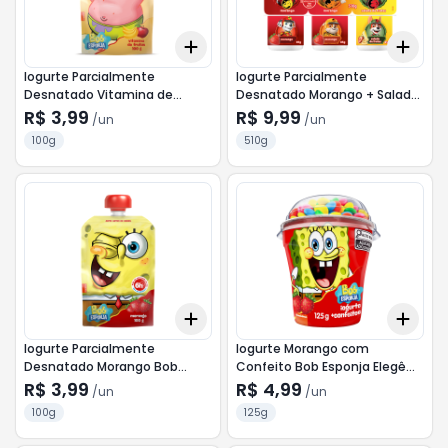
Add
Add
+
3
+
5
+
10
+
3
Iogurte Parcialmente
Iogurte Parcialmente
Desnatado Vitamina de
Desnatado Morango + Salada
Frutas Bob Esponja Elegê
de Frutas Paw Patrol Jungle
R$ 3,99
R$ 9,99
/
un
/
un
Squeeze 100g
Pups Elegê Bandeja 510g 6
100g
510g
Unidades
Add
Add
+
3
+
5
+
10
+
3
Iogurte Parcialmente
Iogurte Morango com
Desnatado Morango Bob
Confeito Bob Esponja Elegê
Esponja Elegê Squeeze 100g
Copo 125g
R$ 3,99
R$ 4,99
/
un
/
un
100g
125g