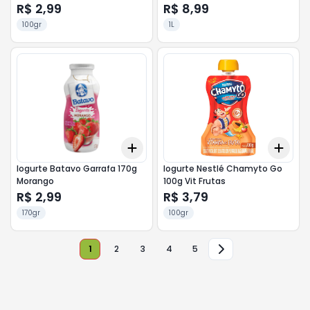
R$ 2,99
R$ 8,99
100gr
1L
Add
Add
+
3
+
5
+
10
+
3
Iogurte Batavo Garrafa 170g
Iogurte Nestlé Chamyto Go
Morango
100g Vit Frutas
R$ 2,99
R$ 3,79
170gr
100gr
1
2
3
4
5