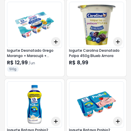
Add
Add
+
3
+
5
+
10
+
3
Iogurte Desnatado Grego
Iogurte Carolina Desnatado
Morango + Maracujá +
Polpa 450g Blueb Amora
Tradicional Zero Lactose
R$ 12,99
R$ 8,99
/
un
Batavo Pense Zero Bandeja
510g
510g 6 Unidades
Add
Add
+
3
+
5
+
10
+
3
Iogurte Batavo Probio2
Iogurte Batavo Probio2