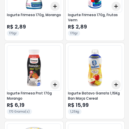
Add
Add
+
3
+
5
+
10
+
3
Iogurte Frimesa 170g, Morango
Iogurte Frimesa 170g, Frutas
Verm
R$ 2,89
R$ 2,89
170gr
170gr
Add
Add
+
3
+
5
+
10
+
3
Iogurte Frimesa Prot 170g
Iogurte Batavo Garrafa 1,15Kg
Morango
Ban Maça Cereal
R$ 6,19
R$ 15,99
170 Grama(s)
1,25kg