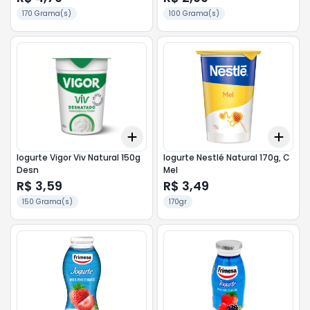
170 Grama(s)
100 Grama(s)
Add
Add
+
3
+
5
+
10
+
3
Iogurte Vigor Viv Natural 150g
Iogurte Nestlé Natural 170g, C
Desn
Mel
R$ 3,59
R$ 3,49
150 Grama(s)
170gr