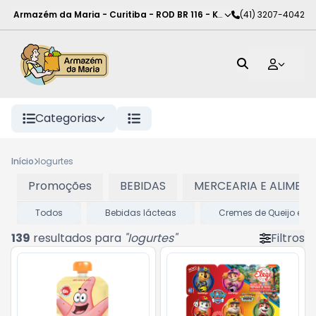
Armazém da Maria - Curitiba
-
ROD BR 116 - KM 102
(41) 3207-4042
,
Curitiba
-
PR
Categorias
Início
Iogurtes
Promoções
BEBIDAS
MERCEARIA E ALIMEN
Todos
Bebidas lácteas
Cremes de Queijo e Re
139
resultados para
"
Iogurtes
"
Filtros