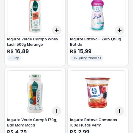
Add
Add
+
3
+
5
+
10
+
3
Iogurte Verde Campo Whey
Iogurte Batavo P Zero 1,150g
Lacfr 500g Morango
Batido
R$ 16,89
R$ 15,99
500gr
1.15 Quilograma(s)
Add
Add
+
3
+
5
+
10
+
3
Iogurte Verde Campó 170g,
Iogurte Batavo Camadas
Ban Mam Maça
100g Frutas Verm
R$ 4,79
R$ 2,99