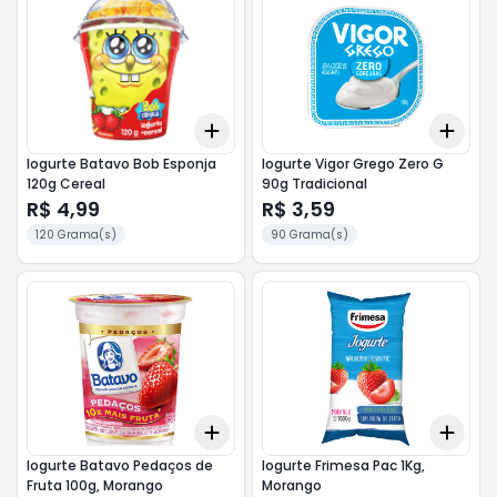
Add
Add
+
3
+
5
+
10
+
3
Iogurte Batavo Bob Esponja
Iogurte Vigor Grego Zero G
120g Cereal
90g Tradicional
R$ 4,99
R$ 3,59
120 Grama(s)
90 Grama(s)
Add
Add
+
3
+
5
+
10
+
3
Iogurte Batavo Pedaços de
Iogurte Frimesa Pac 1Kg,
Fruta 100g, Morango
Morango