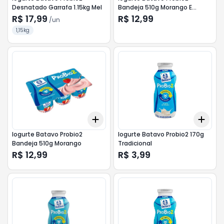
Desnatado Garrafa 1.15kg Mel
Bandeja 510g Morango E
Tradicional
R$ 17,99
R$ 12,99
/
un
1,15kg
Add
Add
+
3
+
5
+
10
+
3
Iogurte Batavo Probio2
Iogurte Batavo Probio2 170g
Bandeja 510g Morango
Tradicional
R$ 12,99
R$ 3,99