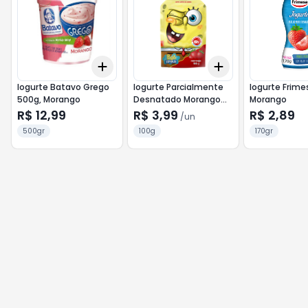
Add
Add
+
3
+
5
+
10
+
3
+
5
+
10
Iogurte Batavo Grego
Iogurte Parcialmente
Iogurte Frime
500g, Morango
Desnatado Morango
Morango
Bob Esponja Elegê
R$ 12,99
R$ 3,99
R$ 2,89
/
un
Squeeze 100g
500gr
100g
170gr