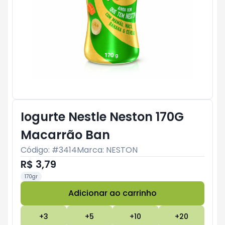
Iogurte Nestle Neston 170G
Macarrão Ban
Código: #
3414
Marca:
NESTON
R$ 3,79
170gr
Adicionar ao carrinho
Subtotal:
R$ 0
+
3
+
5
+
10
+
20