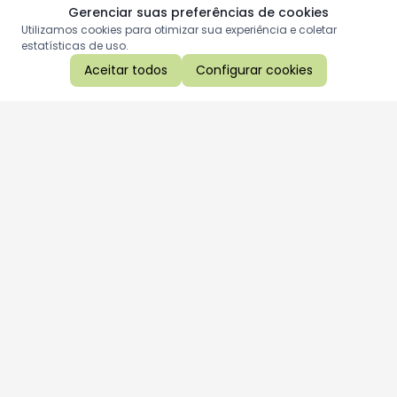
Gerenciar suas preferências de cookies
Utilizamos cookies para otimizar sua experiência e coletar
estatísticas de uso.
Aceitar todos
Configurar cookies
Aproveite as nossas promoções!
Cadastre seu e-mail e receba ofertas exclusivas.
QUERO RECEBER