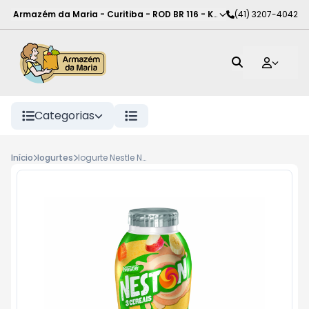
Armazém da Maria - Curitiba
-
ROD BR 116 - KM 102
(41) 3207-4042
,
Curitiba
-
PR
Categorias
Início
Iogurtes
Iogurte Nestle Neston 170G Macarrão Ban