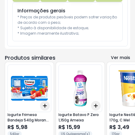
Informações gerais
* Preços de produtos pesáveis podem sofrer variação 
de acordo com o peso;

* Sujeito à disponibilidade de estoque;

* Imagem meramente ilustrativa;
Produtos similares
Ver mais
Add
Add
+
3
+
5
+
10
+
3
+
5
+
10
Iogurte Frimesa
Iogurte Batavo P Zero
Iogurte Nestl
Bandeja 540g Morango
1,150g Ameixa
170g, C Mel
Tradicional
R$ 5,98
R$ 15,99
R$ 3,49
540gr
1.15 Quilograma(s)
170gr