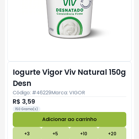
Iogurte Vigor Viv Natural 150g
Desn
Código: #
46229
Marca:
VIGOR
R$ 3,59
150 Grama(s)
Adicionar ao carrinho
Subtotal:
R$ 0
+
3
+
5
+
10
+
20