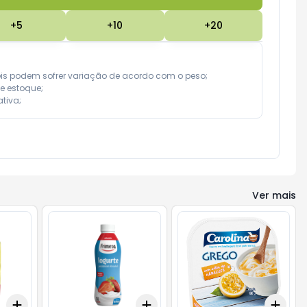
+
5
+
10
+
20
eis podem sofrer variação de acordo com o peso;

e estoque;

tiva;
Ver mais
Add
Add
Add
+
3
+
5
+
10
+
3
+
5
+
10
+
3