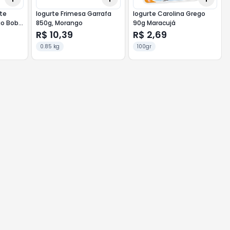
nte
Iogurte Frimesa Garrafa
Iogurte Carolina Grego
o Bob
850g, Morango
90g Maracujá
eeze
R$ 10,39
R$ 2,69
0.85 kg
100gr