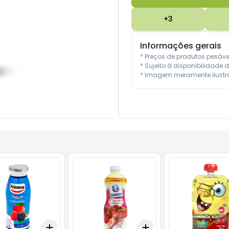
+
3
Informações gerais
* Preços de produtos pesáv
* Sujeito à disponibilidade d
* Imagem meramente ilustra
Add
Add
10
+
3
+
5
+
10
+
3
+
5
+
10