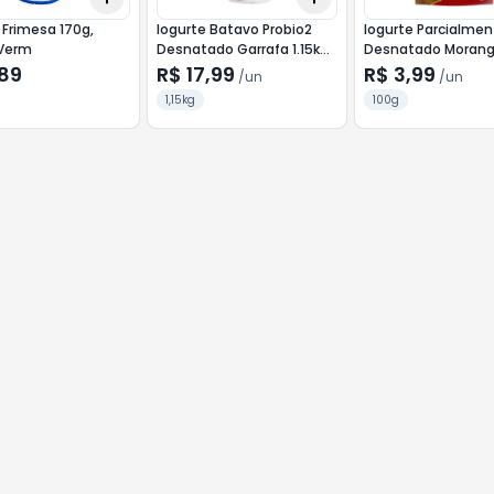
 Frimesa 170g,
Iogurte Batavo Probio2
Iogurte Parcialme
 Verm
Desnatado Garrafa 1.15kg
Desnatado Morang
Morango
Esponja Elegê Squ
,89
R$ 17,99
R$ 3,99
/
un
/
un
100g
1,15kg
100g