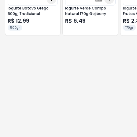
Iogurte Batavo Grego
Iogurte Verde Campó
Iogurte
500g, Tradicional
Natural 170g Gojiberry
Frutas
R$ 12,99
R$ 6,49
R$ 2
500gr
170gr