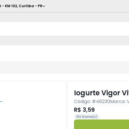
6 - KM 102
,
Curitiba
-
PR
Iogurte Vigor V
Código: #
46230
Marca:
R$ 3,59
150 Grama(s)