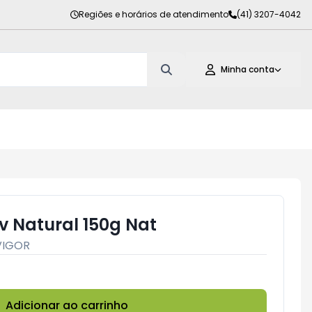
Regiões e horários de atendimento
(41) 3207-4042
Minha conta
iv Natural 150g Nat
VIGOR
Adicionar ao carrinho
Subtotal:
R$ 0,00