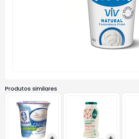
Produtos similares
Add
Add
+
3
+
5
+
10
+
3
+
5
+