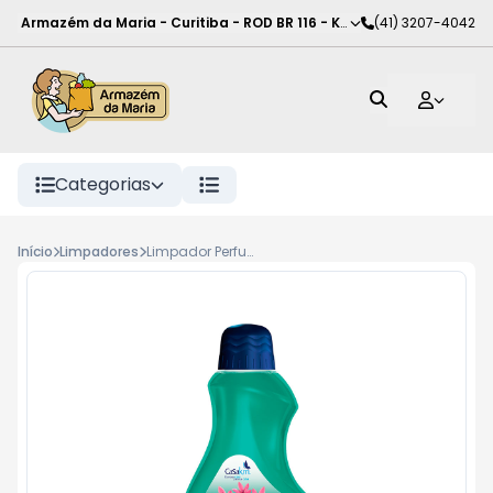
Armazém da Maria - Curitiba
-
ROD BR 116 - KM 102
(41) 3207-4042
,
Curitiba
-
PR
Categorias
Início
Limpadores
Limpador Perfumado Casa e Perfume Bela Flore 500ml