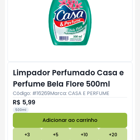
Limpador Perfumado Casa e
Perfume Bela Flore 500ml
Código: #
16269
Marca:
CASA E PERFUME
R$ 5,99
500ml
Adicionar ao carrinho
Subtotal:
R$ 0
+
3
+
5
+
10
+
20