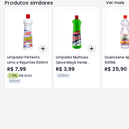
Produtos similares
Ver mais
Add
Add
+
3
+
5
+
10
+
3
+
5
+
10
Limpador Perfecto
Limpador Multiuso
Querosene A
Limo e Rejuntes 500ml
Qboa Maçã Verde
900ML
500ml
R$ 7,99
R$ 3,99
R$ 25,90
R$ 8,99
-
11
%
500ml
500ml