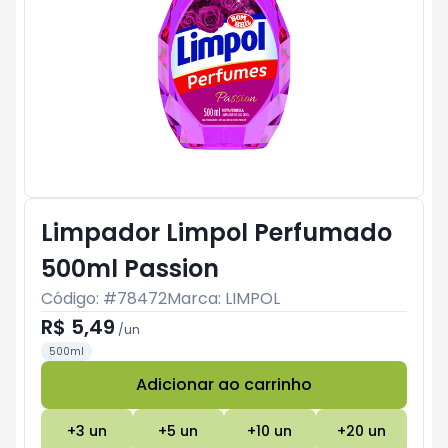
Limpador Limpol Perfumado
500ml Passion
Código: #
78472
Marca:
LIMPOL
R$ 5,49
/
un
500ml
Adicionar ao carrinho
Subtotal:
R$ 0
+
3
un
+
5
un
+
10
un
+
20
un