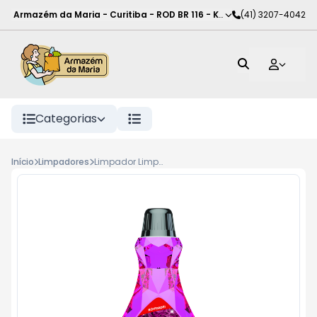
Armazém da Maria - Curitiba
-
ROD BR 116 - KM 102
(41) 3207-4042
,
Curitiba
-
PR
Categorias
Início
Limpadores
Limpador Limpol Perfumado 500ml Passion