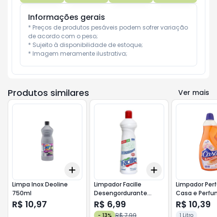
Informações gerais
* Preços de produtos pesáveis podem sofrer variação 
de acordo com o peso;

* Sujeito à disponibilidade de estoque;

* Imagem meramente ilustrativa;
Produtos similares
Ver mais
Add
Add
+
3
+
5
+
10
+
3
+
5
+
10
Limpa Inox Deoline
Limpador Facille
Limpador Pe
750ml
Desengordurante
Casa e Perf
550ml
Amable 1l
R$ 10,97
R$ 6,99
R$ 10,39
R$ 7,99
-
13
%
1 Litro