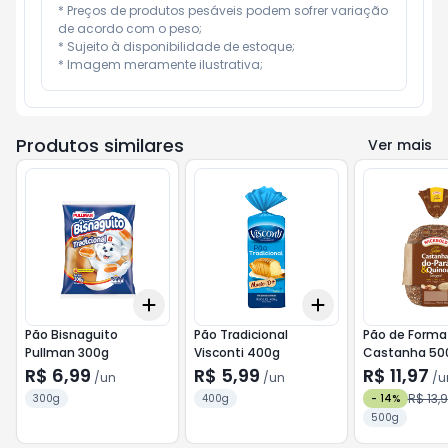
* Preços de produtos pesáveis podem sofrer variação 
de acordo com o peso;

* Sujeito à disponibilidade de estoque;

* Imagem meramente ilustrativa;
Produtos similares
Ver mais
Add
Add
+
3
+
5
+
10
+
3
+
5
+
10
Pão Bisnaguito
Pão Tradicional
Pão de Forma
Pullman 300g
Visconti 400g
Castanha 50
R$ 6,99
R$ 5,99
R$ 11,97
/
un
/
un
/
u
R$ 13,
300g
400g
-
14
%
500g