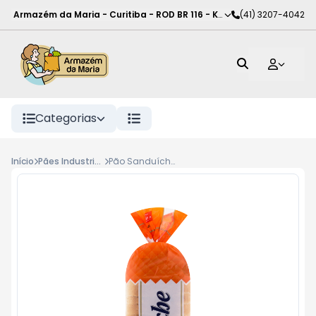
Armazém da Maria - Curitiba
-
ROD BR 116 - KM 102
(41) 3207-4042
,
Curitiba
-
PR
Categorias
Início
Pães Industrializados
Pão Sanduíche Nino 400g