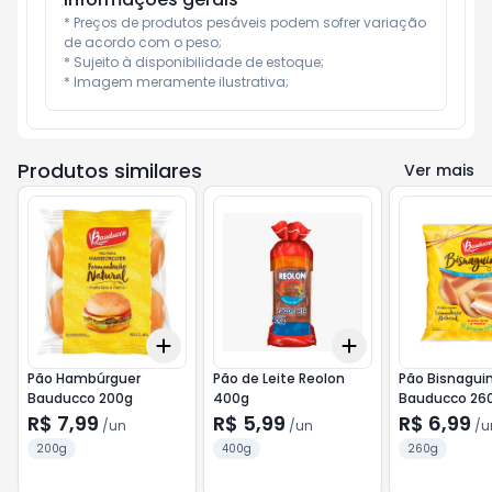
* Preços de produtos pesáveis podem sofrer variação 
de acordo com o peso;

* Sujeito à disponibilidade de estoque;

* Imagem meramente ilustrativa;
Produtos similares
Ver mais
Add
Add
+
3
+
5
+
10
+
3
+
5
+
10
Pão Hambúrguer
Pão de Leite Reolon
Pão Bisnagui
Bauducco 200g
400g
Bauducco 26
R$ 7,99
R$ 5,99
R$ 6,99
/
un
/
un
/
u
200g
400g
260g