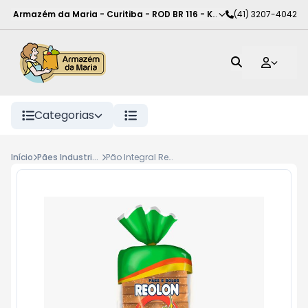
Armazém da Maria - Curitiba
-
ROD BR 116 - KM 102
(41) 3207-4042
,
Curitiba
-
PR
Categorias
Início
Pães Industrializados
Pão Integral Reolon 450g