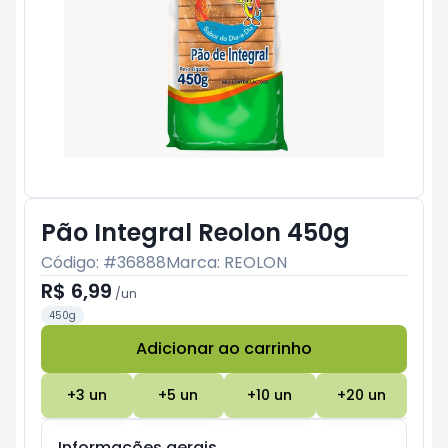
Pão Integral Reolon 450g
Código: #
36888
Marca:
REOLON
R$ 6,99
/
un
450g
Adicionar ao carrinho
Subtotal:
R$ 0
+
3
un
+
5
un
+
10
un
+
20
un
Informações gerais