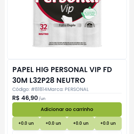
PAPEL HIG PERSONAL VIP FD
30M L32P28 NEUTRO
Código: #
81814
Marca:
PERSONAL
R$ 46,90
/
un
Adicionar ao carrinho
Subtotal:
R$ 0
+
0.0
un
+
0.0
un
+
0.0
un
+
0.0
un