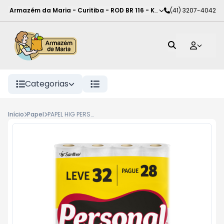
Armazém da Maria - Curitiba
-
ROD BR 116 - KM 102
(41) 3207-4042
,
Curitiba
-
PR
Categorias
Início
Papel
PAPEL HIG PERSONAL VIP FD 30M L32P28 NEUTRO