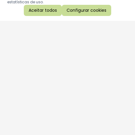
estatísticas de uso.
Aceitar todos
Configurar cookies
Aproveite as nossas promoções!
Cadastre seu e-mail e receba ofertas exclusivas.
QUERO RECEBER