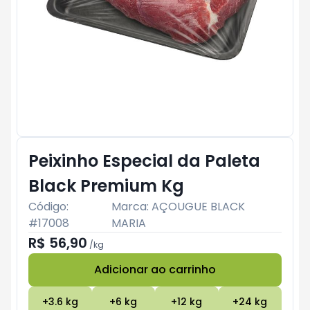
Peixinho Especial da Paleta
Black Premium Kg
Código:
Marca:
AÇOUGUE BLACK
#
17008
MARIA
R$ 56,90
/
kg
Adicionar ao carrinho
Subtotal:
R$ 0
+
3.6
kg
+
6
kg
+
12
kg
+
24
kg