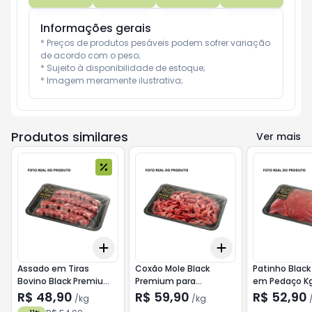
Informações gerais
* Preços de produtos pesáveis podem sofrer variação 
de acordo com o peso;

* Sujeito à disponibilidade de estoque;

* Imagem meramente ilustrativa;
Produtos similares
Ver mais
Add
Add
+
1.5
kg
+
2.5
kg
+
1.2
kg
+
2
kg
Assado em Tiras
Coxão Mole Black
Patinho Blac
Bovino Black Premium
Premium para
em Pedaço K
Kg
Strogonoff Kg
R$ 48,90
R$ 59,90
R$ 52,90
/
kg
/
kg