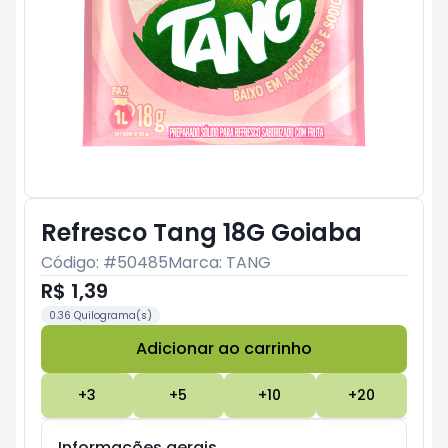
Refresco Tang 18G Goiaba
Código: #
50485
Marca:
TANG
R$ 1,39
0.36 Quilograma(s)
Adicionar ao carrinho
Subtotal:
R$ 0
+
3
+
5
+
10
+
20
Informações gerais