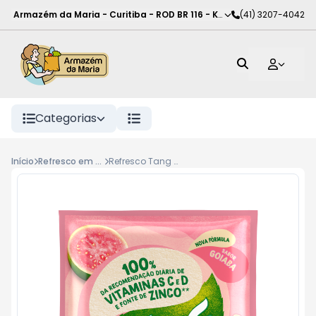
Armazém da Maria - Curitiba
-
ROD BR 116 - KM 102
(41) 3207-4042
,
Curitiba
-
PR
Categorias
Início
Refresco em pó
Refresco Tang 18G Goiaba