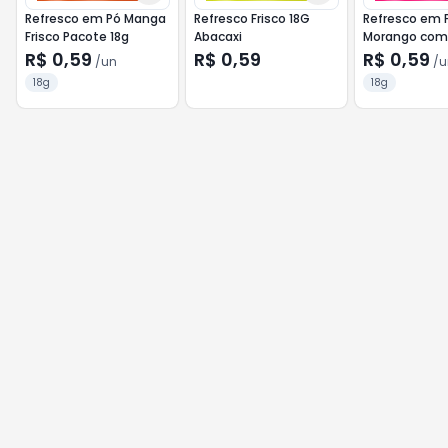
Refresco em Pó Manga
Refresco Frisco 18G
Refresco em 
Frisco Pacote 18g
Abacaxi
Morango com 
Frisco Pacote
R$ 0,59
R$ 0,59
R$ 0,59
/
un
/
u
18g
18g