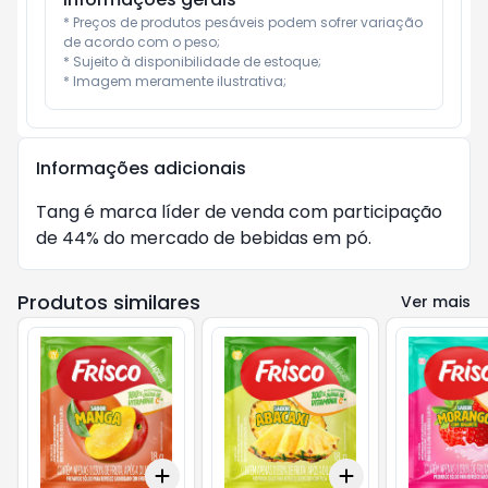
* Preços de produtos pesáveis podem sofrer variação 
de acordo com o peso;

* Sujeito à disponibilidade de estoque;

* Imagem meramente ilustrativa;
Informações adicionais
Tang é marca líder de venda com participação 
de 44% do mercado de bebidas em pó.
Produtos similares
Ver mais
Add
Add
+
3
+
5
+
10
+
3
+
5
+
10