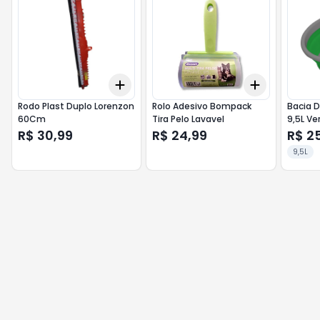
Add
Add
+
3
+
5
+
10
+
3
+
5
+
Rodo Plast Duplo Lorenzon
Rolo Adesivo Bompack
Bacia 
60Cm
Tira Pelo Lavavel
9,5L Ve
R$ 30,99
R$ 24,99
R$ 2
9,5L