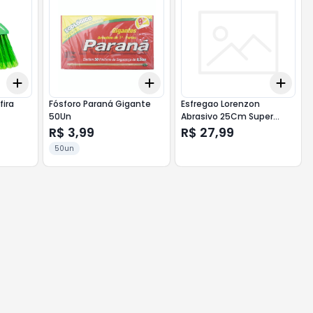
Add
Add
Add
+
3
+
5
+
10
+
3
+
5
+
10
+
3
fira
Fósforo Paraná Gigante
Esfregao Lorenzon
50Un
Abrasivo 25Cm Super
Forte
R$ 3,99
R$ 27,99
50un