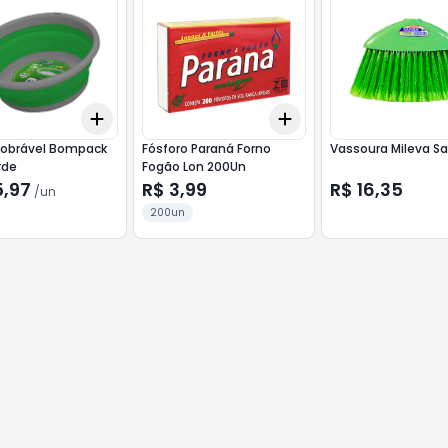
Add
Add
10
+
3
+
5
+
10
+
3
+
5
+
10
Dobrável Bompack
Fósforo Paraná Forno
Vassoura Mileva Sa
rde
Fogão Lon 200Un
5,97
R$ 3,99
R$ 16,35
/
un
200un