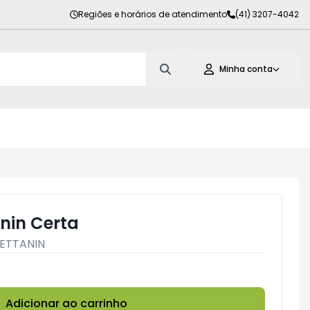
Regiões e horários de atendimento
(41) 3207-4042
Minha conta
nin Certa
ETTANIN
Adicionar ao carrinho
Subtotal:
R$ 0,00