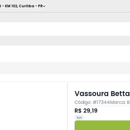
6 - KM 102
,
Curitiba
-
PR
Vassoura Betta
Código: #
17344
Marca:
B
R$ 29,19
1un