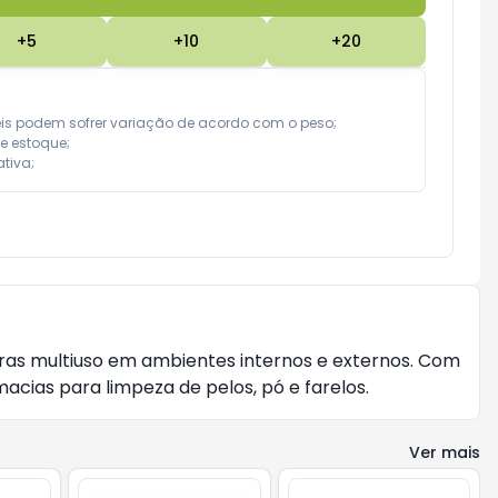
+
5
+
10
+
20
eis podem sofrer variação de acordo com o peso;

e estoque;

tiva;
ras multiuso em ambientes internos e externos. Com 
acias para limpeza de pelos, pó e farelos.
Ver mais