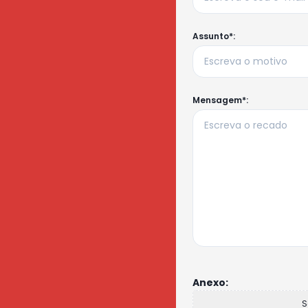
Assunto*:
Mensagem*:
Anexo:
S