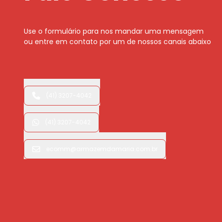
Use o formulário para nos mandar uma mensagem
ou entre em contato por um de nossos canais abaixo
(41) 3207-4042
(41) 3207-4042
ecomm@armazemdamaria.com.br