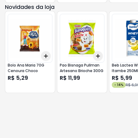
Novidades da loja
Add
Add
+
3
+
5
+
10
+
3
+
5
+
10
Bolo Ana Maria 70G
Pao Bisnaga Pullman
Beb Lactea 
Cenoura Choco
Artesano Brioche 300G
Itambe 250M
R$ 5,29
R$ 11,99
R$ 5,99
R$ 6,9
-
14
%