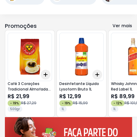
Promoções
Ver mais
Add
Add
+
3
+
5
+
10
+
3
+
5
+
10
Café 3 Corações
Desinfetante Líquido
Whisky Johnn
Tradicional Almofada
Lysoform Bruto 1L
Red Label 1L
500g
R$ 21,99
R$ 12,99
R$ 89,99
R$ 27,29
R$ 15,99
R$ 101,
-
19
%
-
19
%
-
12
%
500gr
1L
1L