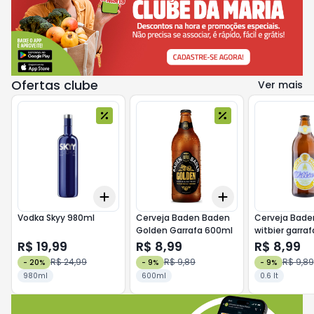
Ofertas clube
Ver mais
Add
Add
+
3
+
5
+
10
+
3
+
5
+
10
Vodka Skyy 980ml
Cerveja Baden Baden
Cerveja Bade
Golden Garrafa 600ml
witbier garra
R$ 19,99
R$ 8,99
R$ 8,99
R$ 24,99
R$ 9,89
R$ 9,89
-
20
%
-
9
%
-
9
%
980ml
600ml
0.6 lt