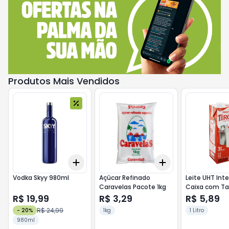
Produtos Mais Vendidos
Add
Add
+
3
+
5
+
10
+
3
+
5
+
10
Vodka Skyy 980ml
Açúcar Refinado
Leite UHT Inte
Caravelas Pacote 1kg
Caixa com Ta
R$ 19,99
R$ 3,29
R$ 5,89
R$ 24,99
-
20
%
1kg
1 Litro
980ml