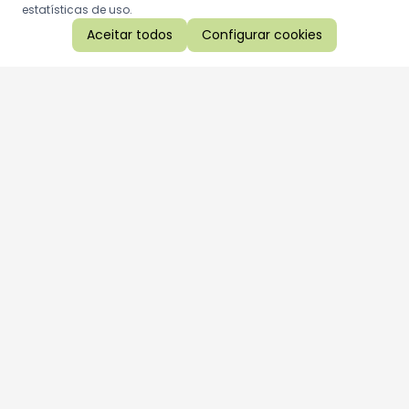
estatísticas de uso.
Aceitar todos
Configurar cookies
Aproveite as nossas promoções!
Cadastre seu e-mail e receba ofertas exclusivas.
QUERO RECEBER