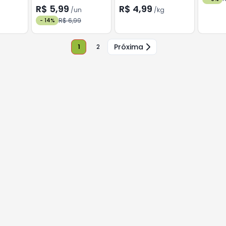
R$ 5,99
R$ 4,99
/
un
/
kg
R$ 6,99
-
14
%
Próxima
1
2