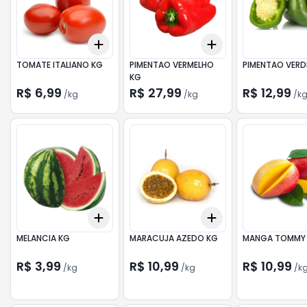
Add
Add
+
0.9
kg
+
1.5
kg
+
0.9
kg
+
1.5
kg
TOMATE ITALIANO KG
PIMENTAO VERMELHO
PIMENTAO VERD
KG
R$ 6,99
R$ 27,99
R$ 12,99
/
kg
/
kg
/
k
Add
Add
+
36
kg
+
60
kg
+
1.2
kg
+
2
kg
MELANCIA KG
MARACUJA AZEDO KG
MANGA TOMMY
R$ 3,99
R$ 10,99
R$ 10,99
/
kg
/
kg
/
k