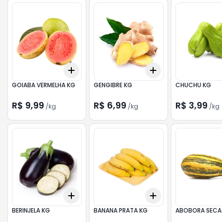
Add
Add
+
0.9
kg
+
1.5
kg
+
0.6
kg
+
1
kg
GOIABA VERMELHA KG
GENGIBRE KG
CHUCHU KG
R$ 9,99
R$ 6,99
R$ 3,99
/
kg
/
kg
/
kg
Add
Add
+
1.2
kg
+
2
kg
+
3.6
kg
+
6
kg
BERINJELA KG
BANANA PRATA KG
ABOBORA SECA