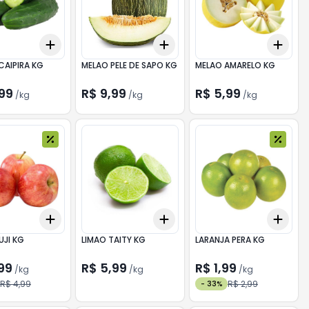
Add
Add
Add
kg
+
1.2
kg
+
2
kg
+
6.6
kg
+
11
kg
+
7.
CAIPIRA KG
MELAO PELE DE SAPO KG
MELAO AMARELO KG
,99
R$ 9,99
R$ 5,99
/
kg
/
kg
/
kg
Add
Add
Add
.5
kg
+
0.9
kg
+
1.5
kg
+
0.3
kg
+
0.5
kg
+
1.2
UJI KG
LIMAO TAITY KG
LARANJA PERA KG
99
R$ 5,99
R$ 1,99
/
kg
/
kg
/
kg
R$ 4,99
R$ 2,99
-
33
%