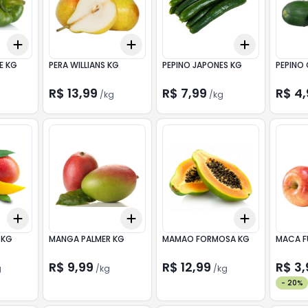
Add
Add
Add
+
0.9
kg
+
1.5
kg
+
0.9
kg
+
1.5
kg
+
1.2
kg
+
2
E KG
PERA WILLIANS KG
PEPINO JAPONES KG
PEPINO 
R$ 13,99
R$ 7,99
R$ 4
g
/
kg
/
kg
Add
Add
Add
+
1.5
kg
+
2.5
kg
+
1.8
kg
+
3
kg
+
5.1
kg
+
8
 KG
MANGA PALMER KG
MAMAO FORMOSA KG
MACA F
R$ 9,99
R$ 12,99
R$ 3,
g
/
kg
/
kg
-
20
%