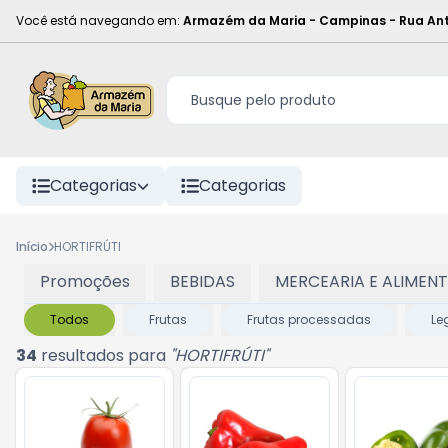
Você está navegando em:
Armazém da Maria - Campinas
-
Rua Ant
Categorias
Categorias
Início
HORTIFRÚTI
Promoções
BEBIDAS
MERCEARIA E ALIMEN
Todos
Frutas
Frutas processadas
Le
34
resultados para
"
HORTIFRÚTI
"