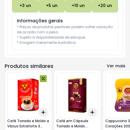
+
3
un
+
5
un
+
10
un
+
20
un
Informações gerais
* Preços de produtos pesáveis podem sofrer variação 
de acordo com o peso;

* Sujeito à disponibilidade de estoque;

* Imagem meramente ilustrativa;
Produtos similares
Ver mais
Add
Add
+
3
+
5
+
10
+
3
+
5
+
10
Café Torrado e Moído a
Café em Cápsula
Cappuccino 3
Vácuo Extraforte 3
Torrado e Moído
Corações 20