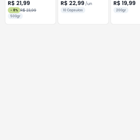
Corações Pacote 500g
Cerrado Mineiro 3
Baunilha
R$ 21,99
R$ 22,99
R$ 19,99
/
un
Corações Caixa 50g 10
R$ 23,99
-
8
%
10 Capsulas
200gr
Unidades
500gr