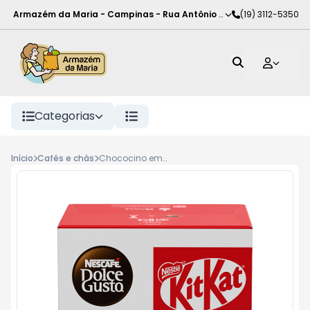
Armazém da Maria - Campinas
-
Rua Antônio Rodrigues de Carva
(19) 3112-5350
Categorias
Início
Cafés e chás
Chococino em Cápsula KitKat Nescafé Dolce Gusto Caixa 170g 10 Unidades