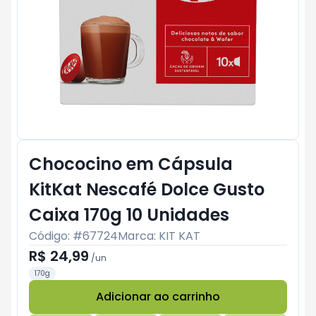
Chococino em Cápsula
KitKat Nescafé Dolce Gusto
Caixa 170g 10 Unidades
Código: #
67724
Marca:
KIT KAT
R$ 24,99
/
un
170g
Adicionar ao carrinho
Subtotal:
R$ 0