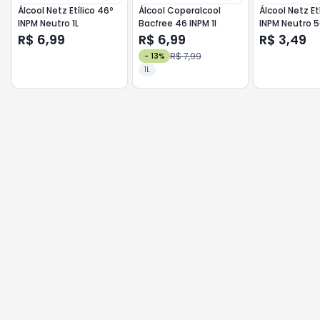
Álcool Netz Etílico 46º
Álcool Coperalcool
Álcool Netz Et
INPM Neutro 1L
Bacfree 46 INPM 1l
INPM Neutro 
R$ 6,99
R$ 6,99
R$ 3,49
R$ 7,99
-
13
%
1L