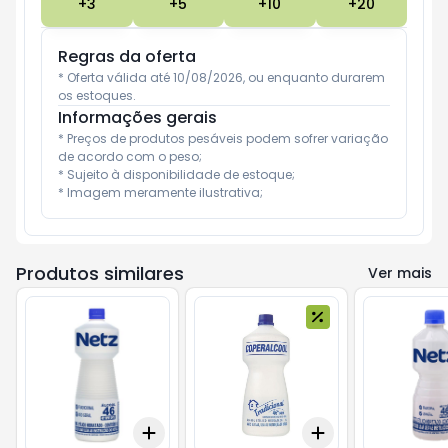
+
3
+
5
+
10
+
20
Regras da oferta
* Oferta válida até 10/08/2026, ou enquanto durarem 
os estoques.
Informações gerais
* Preços de produtos pesáveis podem sofrer variação 
de acordo com o peso;

* Sujeito à disponibilidade de estoque;

* Imagem meramente ilustrativa;
Produtos similares
Ver mais
Add
Add
+
3
+
5
+
10
+
3
+
5
+
10