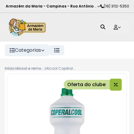
Armazém da Maria - Campinas
-
Rua Antônio Rodrigues de Carva
(19) 3112-5350
Categorias
Início
Alcool e removedores
Alcool Copêralcool 46 Inpm 1L Eucalipto
Oferta do clube