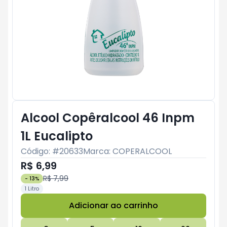
Alcool Copêralcool 46 Inpm
1L Eucalipto
Código: #
20633
Marca:
COPERALCOOL
R$ 6,99
R$ 7,99
-
13
%
1 Litro
Adicionar ao carrinho
Subtotal:
R$ 0