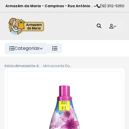
Armazém da Maria - Campinas
-
Rua Antônio Rodrigues de Carva
(19) 3112-5350
Categorias
Início
Amaciante de roupas
Amaciante Downy Frescor da Primavera Concentrado 1L