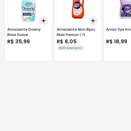
Add
Add
+
3
+
5
+
10
+
3
+
5
+
10
Amaciante Downy
Amaciante Mon Bijou
Amac Ype Int
Brisa Suave
Mais Frescor 1,7L
Concentrado 1,5L
R$ 35,99
R$ 8,05
R$ 18,99
1693 Grama(s)