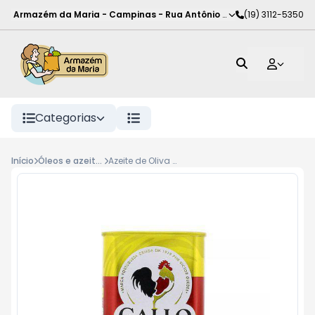
Armazém da Maria - Campinas
-
Rua Antônio Rodrigues de Carva
(19) 3112-5350
Categorias
Início
Óleos e azeites
Azeite de Oliva Gallo Lata 200ml