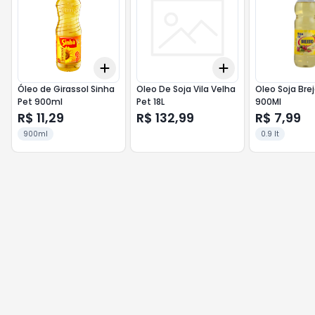
Add
Add
+
3
+
5
+
10
+
3
+
5
+
10
Óleo de Girassol Sinha
Oleo De Soja Vila Velha
Oleo Soja Brej
Pet 900ml
Pet 18L
900Ml
R$ 11,29
R$ 132,99
R$ 7,99
900ml
0.9 lt