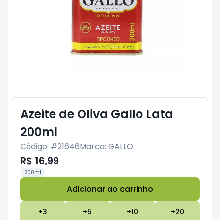
Azeite de Oliva Gallo Lata
200ml
Código: #
21646
Marca:
GALLO
R$ 16,99
200ml
Adicionar ao carrinho
Subtotal:
R$ 0
+
3
+
5
+
10
+
20