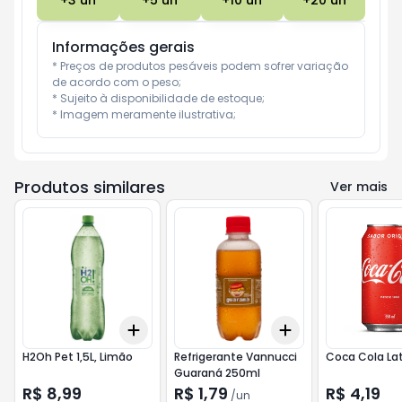
+
3
un
+
5
un
+
10
un
+
20
un
Informações gerais
* Preços de produtos pesáveis podem sofrer variação 
de acordo com o peso;

* Sujeito à disponibilidade de estoque;

* Imagem meramente ilustrativa;
Produtos similares
Ver mais
Add
Add
+
3
+
5
+
10
+
3
+
5
+
10
H2Oh Pet 1,5L, Limão
Refrigerante Vannucci
Coca Cola La
Guaraná 250ml
R$ 8,99
R$ 1,79
R$ 4,19
/
un