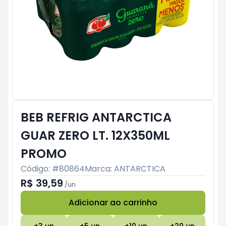
BEB REFRIG ANTARCTICA
GUAR ZERO LT. 12X350ML
PROMO
Código: #
80864
Marca:
ANTARCTICA
R$ 39,59
/
un
Adicionar ao carrinho
Subtotal:
R$ 0