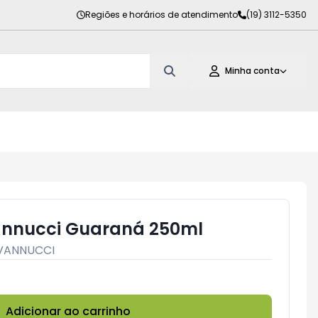
Regiões e horários de atendimento
(19) 3112-5350
Minha conta
annucci Guaraná 250ml
VANNUCCI
Adicionar ao carrinho
Subtotal:
R$ 0,00