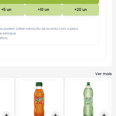
+
5
un
+
10
un
+
20
un
eis podem sofrer variação de acordo com o peso;

e estoque;

tiva;
Ver mais
Add
Add
Add
+
3
+
5
+
10
+
3
+
5
+
10
+
3