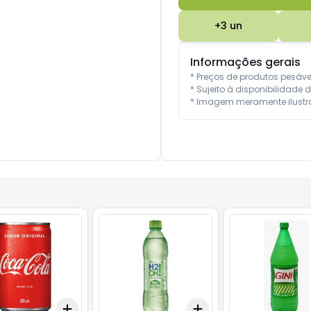
+
3
un
Informações gerais
* Preços de produtos pesáv
* Sujeito à disponibilidade d
* Imagem meramente ilustra
Add
Add
10
+
3
+
5
+
10
+
3
+
5
+
10