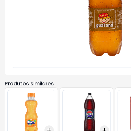
Produtos similares
Add
Add
+
3
+
5
+
10
+
3
+
5
+