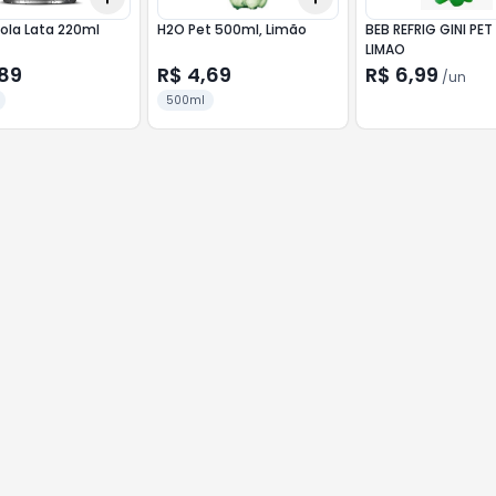
ola Lata 220ml
H2O Pet 500ml, Limão
BEB REFRIG GINI PET 
LIMAO
,89
R$ 4,69
R$ 6,99
/
un
500ml