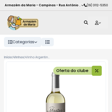
Armazém da Maria - Campinas
-
Rua Antônio Rodrigues de Carva
(19) 3112-5350
Categorias
Início
Vinhos
Vinho Argentino The Grill Master Branco 750ml
Oferta do clube