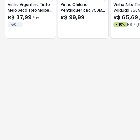
Vinho Argentino Tinto
Vinho Chileno
Vinho Arte Ti
Meio Seco Toro Malbec
Ventisquer R Bc 750Ml
Valduga 750M
750ml
Sauvign Blanc
Cabernet Sau
R$ 37,99
R$ 99,99
R$ 65,69
/
un
Merlot
R$ 72,
750ml
-
10
%