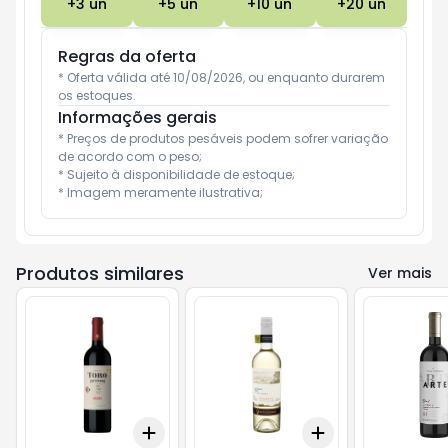
+
3
un
+
5
un
+
10
un
+
20
un
Regras da oferta
* Oferta válida até 10/08/2026, ou enquanto durarem 
os estoques.
Informações gerais
* Preços de produtos pesáveis podem sofrer variação 
de acordo com o peso;

* Sujeito à disponibilidade de estoque;

* Imagem meramente ilustrativa;
Produtos similares
Ver mais
Add
Add
+
3
+
5
+
10
+
3
+
5
+
10