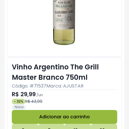
Vinho Argentino The Grill
Master Branco 750ml
Código: #
71537
Marca:
AJUSTAR
R$ 29,99
/
un
R$ 43,99
-
32
%
750ml
Adicionar ao carrinho
Subtotal:
R$ 0