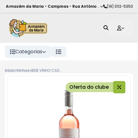
Armazém da Maria - Campinas
-
Rua Antônio Rodrigues de Carva
(19) 3112-5350
Categorias
Início
Vinhos
BEB VINHO CASA VALD NAT SUAVE 750ML RS
Oferta do clube