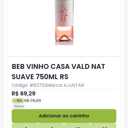
BEB VINHO CASA VALD NAT
SUAVE 750ML RS
Código: #
83752
Marca:
AJUSTAR
R$ 69,29
R$ 76,99
-
10
%
750ml
Adicionar ao carrinho
Subtotal:
R$ 0