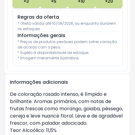
+
3
+
5
+
10
+
20
Regras da oferta
* Oferta válida até 10/08/2026, ou enquanto durarem 
os estoques.
Informações gerais
* Preços de produtos pesáveis podem sofrer variação 
de acordo com o peso;

* Sujeito à disponibilidade de estoque;

* Imagem meramente ilustrativa;
Informações adicionais
De coloração rosado intenso, é límpido e
brilhante. Aromas primários, com notas de
frutas frescas como morango, goiaba, pêssego,
cereja e leve nuance floral. Leve e de agradável
frescor, com paladar adocicado.
Teor Alcoólico: 11,5%