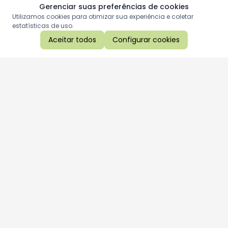
Gerenciar suas preferências de cookies
Utilizamos cookies para otimizar sua experiência e coletar
estatísticas de uso.
Aceitar todos
Configurar cookies
Aproveite as nossas promoções!
Cadastre seu e-mail e receba ofertas exclusivas.
QUERO RECEBER