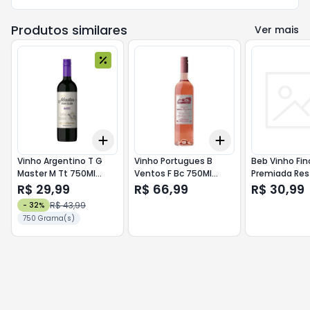
Produtos similares
Ver mais
Add
Add
+
3
+
5
+
10
+
3
+
5
+
10
Vinho Argentino T G
Vinho Portugues B
Beb Vinho Fin
Master M Tt 750Ml
Ventos F Bc 750Ml
Premiada Res
Malbec
Fresh Rose
750Ml Chard
R$ 29,99
R$ 66,99
R$ 30,99
Suave
R$ 43,99
-
32
%
750 Grama(s)