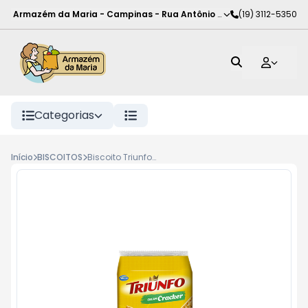
Armazém da Maria - Campinas
-
Rua Antônio Rodrigues de Carva
(19) 3112-5350
Categorias
Início
BISCOITOS
Biscoito Triunfo 345G Cream Cracker