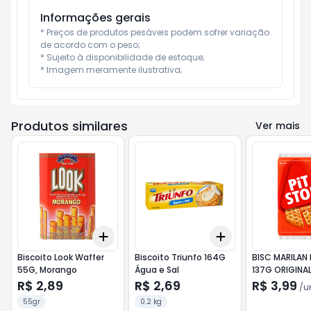
Informações gerais
* Preços de produtos pesáveis podem sofrer variação 
de acordo com o peso;

* Sujeito à disponibilidade de estoque;

* Imagem meramente ilustrativa;
Produtos similares
Ver mais
Add
Add
+
3
+
5
+
10
+
3
+
5
+
10
Biscoito Look Waffer
Biscoito Triunfo 164G
BISC MARILAN 
55G, Morango
Água e Sal
137G ORIGINA
R$ 2,89
R$ 2,69
R$ 3,99
/
u
55gr
0.2 kg