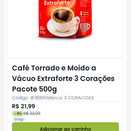
Café Torrado e Moído a
Vácuo Extraforte 3 Corações
Pacote 500g
Código: #
36651
Marca:
3 CORACOES
R$ 21,99
R$ 23,99
-
8
%
500gr
Adicionar ao carrinho
Subtotal:
R$ 0