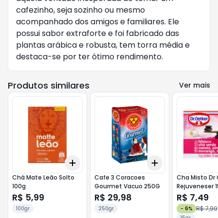
cafezinho, seja sozinho ou mesmo
acompanhado dos amigos e familiares. Ele
possui sabor extraforte e foi fabricado das
plantas arábica e robusta, tem torra média e
destaca-se por ter ótimo rendimento.
Produtos similares
Ver mais
Add
Add
+
3
+
5
+
10
+
3
+
5
+
10
Chá Mate Leão Solto
Cafe 3 Coracoes
Cha Misto Dr 
100g
Gourmet Vacuo 250G
Rejuveneser 
R$ 5,99
R$ 29,98
R$ 7,49
R$ 7,99
100gr
250gr
-
6
%
15gr