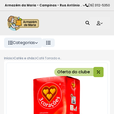
Armazém da Maria - Campinas
-
Rua Antônio Rodrigues de Carva
(19) 3112-5350
Categorias
Início
Cafés e chás
Café Torrado e Moído a Vácuo Extraforte 3 Corações Pacote 500g
Oferta do clube