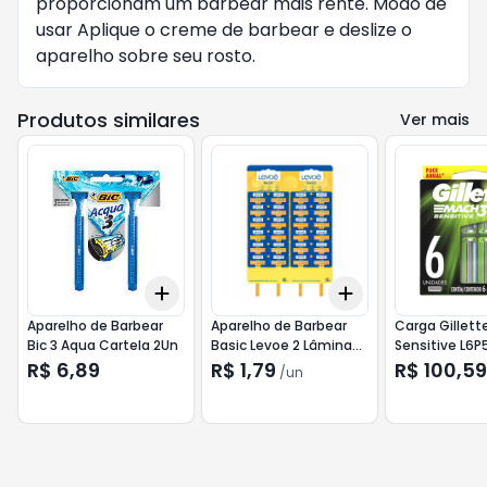
proporcionam um barbear mais rente. Modo de
usar Aplique o creme de barbear e deslize o
aparelho sobre seu rosto.
Produtos similares
Ver mais
Add
Add
+
3
+
5
+
10
+
3
+
5
+
10
Aparelho de Barbear
Aparelho de Barbear
Carga Gillett
Bic 3 Aqua Cartela 2Un
Basic Levoe 2 Lâminas
Sensitive L6P
com 2 Unidades
R$ 6,89
R$ 1,79
R$ 100,59
/
un