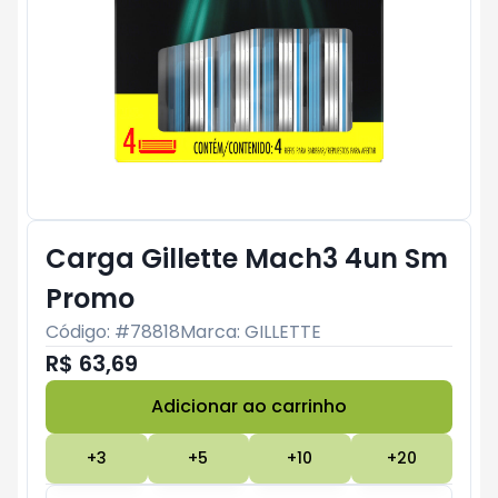
Carga Gillette Mach3 4un Sm
Promo
Código: #
78818
Marca:
GILLETTE
R$ 63,69
Adicionar ao carrinho
Subtotal:
R$ 0
+
3
+
5
+
10
+
20