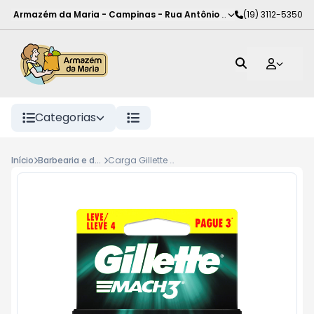
Armazém da Maria - Campinas
-
Rua Antônio Rodrigues de Carva
(19) 3112-5350
Categorias
Início
Barbearia e depilacao
Carga Gillette Mach3 4un Sm Promo