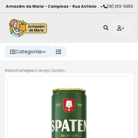
Armazém da Maria - Campinas
-
Rua Antônio Rodrigues de Carva
(19) 3112-5350
Categorias
Início
Cervejas
Cerveja Spaten puro malte sleek lata 350ml