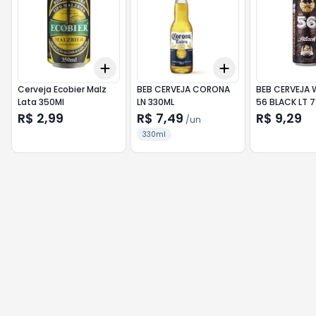
Add
Add
+
3
+
5
+
10
+
3
+
5
+
10
Cerveja Ecobier Malz
BEB CERVEJA CORONA
BEB CERVEJA 
Lata 350Ml
LN 330ML
56 BLACK LT 7
R$ 2,99
R$ 7,49
R$ 9,29
/
un
330ml