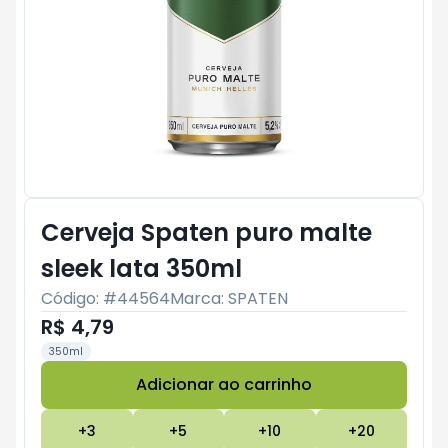
Cerveja Spaten puro malte
sleek lata 350ml
Código: #
44564
Marca:
SPATEN
R$ 4,79
350ml
Adicionar ao carrinho
Subtotal:
R$ 0
+
3
+
5
+
10
+
20