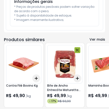
Informações gerais
* Preços de produtos pesáveis podem sofrer variação 
de acordo com o peso;

* Sujeito à disponibilidade de estoque;

* Imagem meramente ilustrativa;
Produtos similares
Ver mais
Add
Add
+
5.4
kg
+
9
kg
+
4.8
kg
+
8
kg
Contra Filé Bovino Kg
Bife de Ancho
Maminha Bov
Entrecôte Maturatta
Resfriada Kg
R$ 49,90
R$ 49,99
R$ 49,99
/
kg
/
kg
R$ 59,99
-
17
%