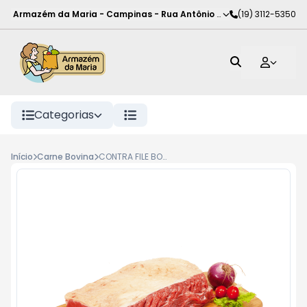
Armazém da Maria - Campinas
-
Rua Antônio Rodrigues de Carva
(19) 3112-5350
Categorias
Início
Carne Bovina
CONTRA FILE BOV B BEEF C NOIX RESF KG