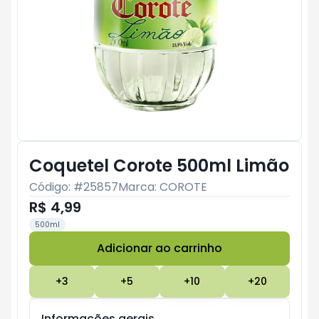
Coquetel Corote 500ml Limão
Código: #
25857
Marca:
COROTE
R$ 4,99
500ml
Adicionar ao carrinho
Subtotal:
R$ 0
+
3
+
5
+
10
+
20
Informações gerais