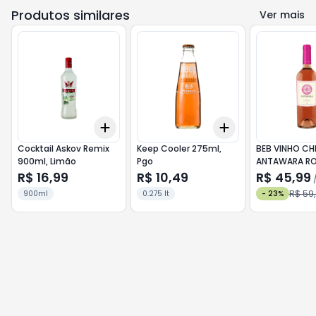
Produtos similares
Ver mais
Add
Add
+
3
+
5
+
10
+
3
+
5
+
10
Cocktail Askov Remix
Keep Cooler 275ml,
BEB VINHO CH
900ml, Limão
Pgo
ANTAWARA RO
R$ 16,99
R$ 10,49
R$ 45,99
R$ 59
900ml
0.275 lt
-
23
%