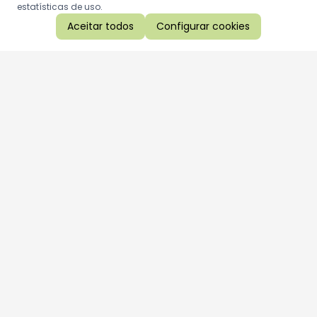
estatísticas de uso.
Aceitar todos
Configurar cookies
Aproveite as nossas promoções!
Cadastre seu e-mail e receba ofertas exclusivas.
QUERO RECEBER