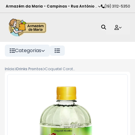
Armazém da Maria - Campinas
-
Rua Antônio Rodrigues de Carva
(19) 3112-5350
Categorias
Início
Drinks Prontos
Coquetel Corote 500ml Limão